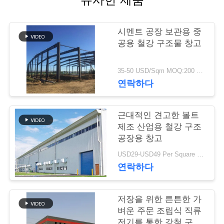
행
시멘트 공장 보관용 중
공용 철강 구조물 창고
품
질
35-50 USD/Sqm MOQ:200 평방 미터
연락하다
관
리
근대적인 견고한 볼트
제조 산업용 철강 구조
공장용 창고
연
USD29-USD49 Per Square Meter MOQ:200 평방미터
락
연락하다
주
저장을 위한 튼튼한 가
세
벼운 주문 조립식 직류
전기를 통한 강철 구조