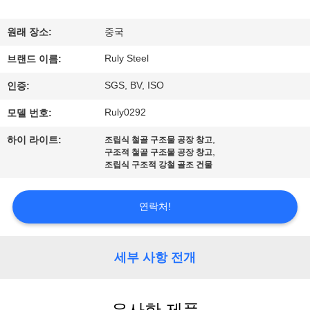
쇼
원래 장소:
중국
Ruly Steel
우
브랜드 이름:
SGS, BV, ISO
인증:
리
Ruly0292
모델 번호:
에
,
하이 라이트:
조립식 철골 구조물 공장 창고
대
,
구조적 철골 구조물 공장 창고
조립식 구조적 강철 골조 건물
하
여
연락처!
공
세부 사항 전개
장
여
유사한 제품