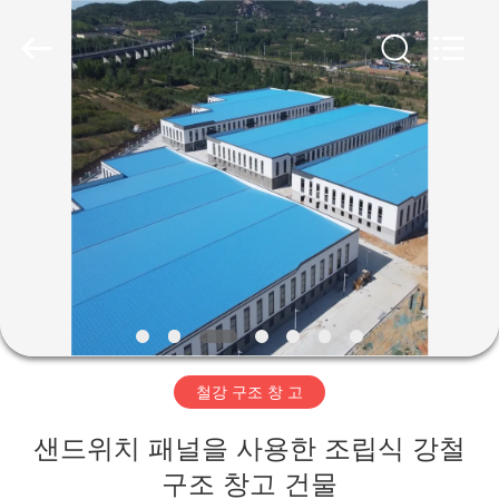
Copyright
©
2019
-
2026
Qingdao
Ruly
Steel
집
Engineering
Co.,Ltd.
All
Rights
Reserved.
제
품
동
영
철강 구조 창 고
상
샌드위치 패널을 사용한 조립식 강철
VR
구조 창고 건물