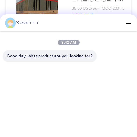
요
물 창고
35-50 USD/Sqm MOQ:200 평방미터
연락하다
뉴
Steven Fu
스
모든
8:42 AM
결
Good day, what product are you looking for?
철강 구조 창 고
강철 구조물 작업장
점
솔
강철 구조물 건축
철골 구조물 제작
루
조립식으로 만들어진
PEB 강철 건물
션
강철 구조물
구조 강철 광속
강철 구조물 격납고
BLOG