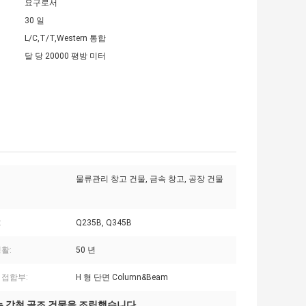
요구로서
30 일
L/C,T/T,Western 통합
달 당 20000 평방 미터
물류관리 창고 건물, 금속 창고, 공장 건물
:
Q235B, Q345B
활:
50 년
 접합부:
H 형 단면 Column&Beam
B는 강철 골조 건물을 조립했습니다
,