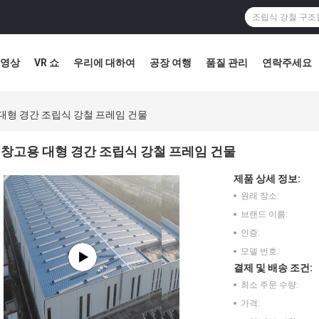
영상
VR 쇼
우리에 대하여
공장 여행
품질 관리
연락주세요
대형 경간 조립식 강철 프레임 건물
창고용 대형 경간 조립식 강철 프레임 건물
제품 상세 정보:
원래 장소:
브랜드 이름:
인증:
모델 번호:
결제 및 배송 조건:
최소 주문 수량:
가격: