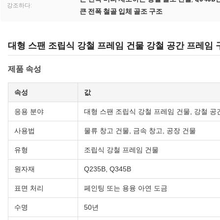
강조하다:
큰 전폭 철골 입체 골조 구조
대형 스팬 조립식 강철 프레임 건물 강철 공간 프레임 
제품 속성
속성
값
응용 분야
대형 스팬 조립식 강철 프레임 건물, 강철 공
사용법
물류 창고 건물, 금속 창고, 공장 건물
유형
조립식 강철 프레임 건물
원자재
Q235B, Q345B
표면 처리
페인팅 또는 용융 아연 도금
수명
50년