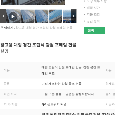
포장 세부 사항:
배달 시간:
지불 조건:
공급 능력:
큰 이미지 :
창고용 대형 경간 조립식 강철 프레임 건물
접촉
창고용 대형 경간 조립식 강철 프레임 건물
설명
대형 조립식 강철 프레임 건물, 강철 공간 프
적용:
사용:
레임 구조
종류:
미리 제조하는 강철 골조 건물
원재료
표면 처리:
그림 또는 용융 도금법은 활성화합니다
봉사 생
벽 과 지붕:
eps 샌드위치 패널
기둥과
큰 전폭 미리 제조하는 강철 골조 건물
Q345
,