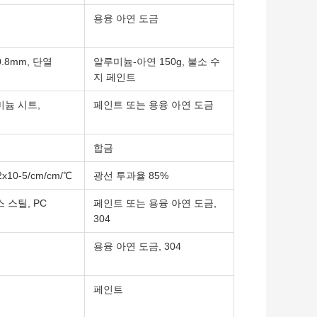
용융 아연 도금
0.8mm, 단열
알루미늄-아연 150g, 불소 수
지 페인트
미늄 시트,
페인트 또는 용융 아연 도금
합금
x10-5/cm/cm/℃
광선 투과율 85%
 스틸, PC
페인트 또는 용융 아연 도금,
304
용융 아연 도금, 304
페인트