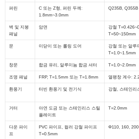
퍼린
C 또는 Z형, 퍼린 두께:
Q235B, Q355B
1.8mm~3.0mm
벽 및 지붕
암면
강철 T=0.426~
패널
T=50~150mm
문
미닫이 또는 롤링 도어
강철 또는 알루
T=1.0~1.5mm
창문
합금 유리, 알루미늄 합금 셔터
T=1.0~2.0mm
조명 패널
FRP, T=1.5mm 또는 T=1.8mm
열팽창 계수: 2.2
환풍기
터빈 환풍기 및 전기식
강철, 스테인리스
거터
아연 도금 또는 스테인리스 스틸
T=2.0mm
플레이트
다운 파이
PVC 파이프, 컬러 강철 파이프
Φ110, 160, 200
프
T=0.5mm