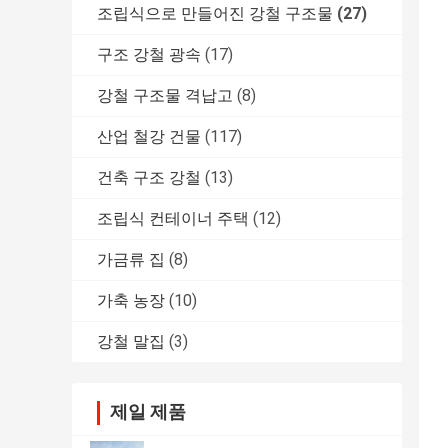
조립식으로 만들어진 강철 구조물
(27)
구조 강철 광속
(17)
강철 구조물 격납고
(8)
산업 철강 건물
(117)
건축 구조 강철
(13)
조립식 컨테이너 주택
(12)
가금류 집
(8)
가축 농장
(10)
강철 말집
(3)
제일 제품