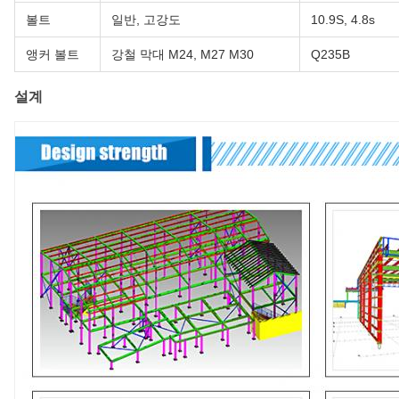
볼트
일반, 고강도
10.9S, 4.8s
앵커 볼트
강철 막대 M24, M27 M30
Q235B
설계