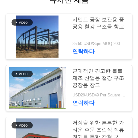
행
시멘트 공장 보관용 중
공용 철강 구조물 창고
품
질
35-50 USD/Sqm MOQ:200 평방 미터
연락하다
관
리
근대적인 견고한 볼트
제조 산업용 철강 구조
공장용 창고
연
USD29-USD49 Per Square Meter MOQ:200 평방미터
락
연락하다
주
저장을 위한 튼튼한 가
세
벼운 주문 조립식 직류
전기를 통한 강철 구조