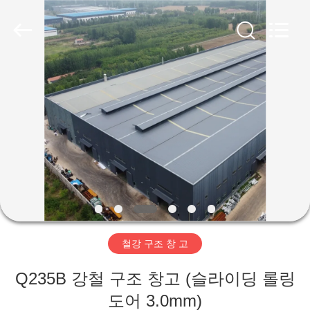
Copyright
©
2019
-
2026
Qingdao
Ruly
Steel
집
Engineering
Co.,Ltd.
All
Rights
Reserved.
제
품
동
영
철강 구조 창 고
상
Q235B 강철 구조 창고 (슬라이딩 롤링
VR
도어 3.0mm)