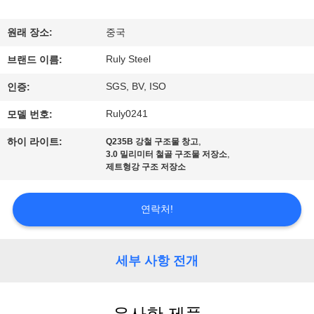
쇼
원래 장소:
중국
Ruly Steel
우
브랜드 이름:
SGS, BV, ISO
인증:
리
Ruly0241
모델 번호:
에
,
하이 라이트:
Q235B 강철 구조물 창고
대
,
3.0 밀리미터 철골 구조물 저장소
제트형강 구조 저장소
하
여
연락처!
공
세부 사항 전개
장
여
유사한 제품