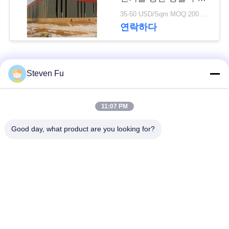
요
물 창고
35-50 USD/Sqm MOQ:200 평방미터
연락하다
뉴
스
모든
Steven Fu
결
철강 구조 창 고
강철 구조물 작업장
11:07 PM
점
Good day, what product are you looking for?
솔
강철 구조물 건축
철골 구조물 제작
루
조립식으로 만들어진
PEB 강철 건물
션
강철 구조물
구조 강철 광속
강철 구조물 격납고
BLOG