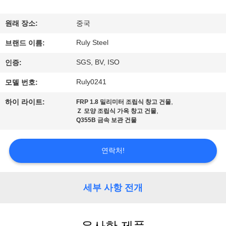
쇼
원래 장소:
중국
Ruly Steel
우
브랜드 이름:
SGS, BV, ISO
인증:
리
Ruly0241
모델 번호:
에
,
하이 라이트:
FRP 1.8 밀리미터 조립식 창고 건물
대
,
Ｚ 모양 조립식 가옥 창고 건물
Q355B 금속 보관 건물
하
여
연락처!
공
세부 사항 전개
장
여
유사한 제품