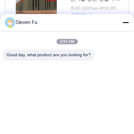
요
물 창고
35-50 USD/Sqm MOQ:200 평방미터
연락하다
뉴
Steven Fu
스
모든
2:57 AM
결
Good day, what product are you looking for?
철강 구조 창 고
강철 구조물 작업장
점
솔
강철 구조물 건축
철골 구조물 제작
루
조립식으로 만들어진
PEB 강철 건물
션
강철 구조물
구조 강철 광속
강철 구조물 격납고
BLOG