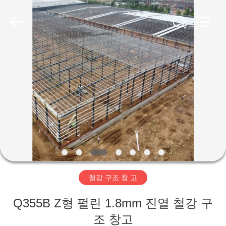
Copyright
©
2019
-
2026
Qingdao
Ruly
Steel
집
Engineering
Co.,Ltd.
All
Rights
Reserved.
제
품
동
영
철강 구조 창 고
상
Q355B Z형 펄린 1.8mm 진열 철강 구
VR
조 창고