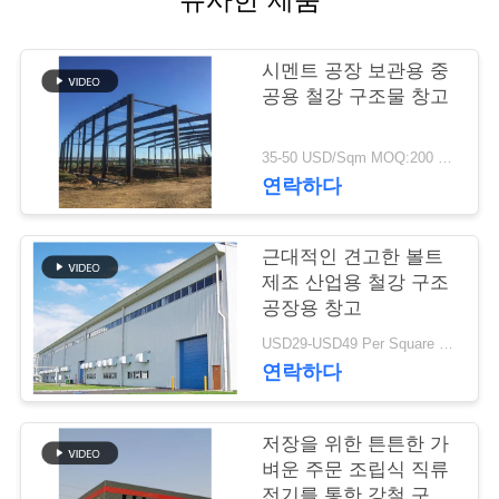
행
시멘트 공장 보관용 중
공용 철강 구조물 창고
품
질
35-50 USD/Sqm MOQ:200 평방 미터
연락하다
관
리
근대적인 견고한 볼트
제조 산업용 철강 구조
공장용 창고
연
USD29-USD49 Per Square Meter MOQ:200 평방미터
락
연락하다
주
저장을 위한 튼튼한 가
세
벼운 주문 조립식 직류
전기를 통한 강철 구조