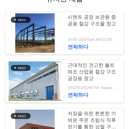
행
시멘트 공장 보관용 중
공용 철강 구조물 창고
품
질
35-50 USD/Sqm MOQ:200 평방 미터
연락하다
관
리
근대적인 견고한 볼트
제조 산업용 철강 구조
공장용 창고
연
USD29-USD49 Per Square Meter MOQ:200 평방미터
락
연락하다
주
저장을 위한 튼튼한 가
세
벼운 주문 조립식 직류
전기를 통한 강철 구조