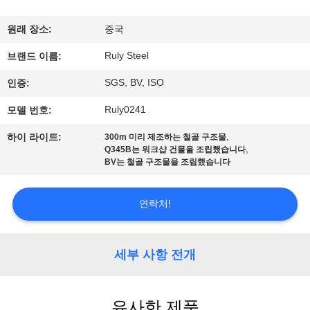
쇼
원래 장소:
중국
Ruly Steel
브랜드 이름:
우
SGS, BV, ISO
인증:
리
Ruly0241
모델 번호:
에
,
하이 라이트:
300m 미리 제조하는 철골 구조물
대
,
Q345B는 워크샵 건물을 조립했습니다
BV는 철골 구조물을 조립했습니다
하
여
연락처!
공
세부 사항 전개
장
여
유사한 제품