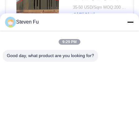
요
물 창고
35-50 USD/Sqm MOQ:200 평방미터
연락하다
뉴
Steven Fu
스
모든
9:29 PM
결
Good day, what product are you looking for?
철강 구조 창 고
강철 구조물 작업장
점
강철 구조물 건축
철골 구조물 제작
솔
루
조립식으로 만들어진
PEB 강철 건물
션
강철 구조물
구조 강철 광속
강철 구조물 격납고
BLOG