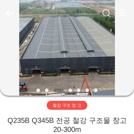
Copyright
©
2019
-
2026
Qingdao
Ruly
Steel
집
Engineering
Co.,Ltd.
All
Rights
Reserved.
제
품
동
영
철강 구조 창 고
상
Q235B Q345B 전공 철강 구조물 창고
VR
20-300m