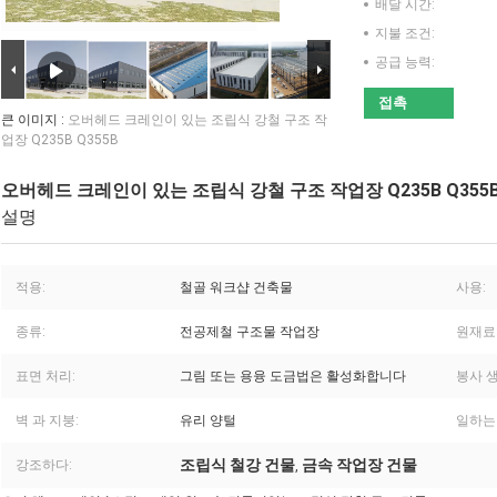
배달 시간:
지불 조건:
공급 능력:
접촉
큰 이미지 :
오버헤드 크레인이 있는 조립식 강철 구조 작
업장 Q235B Q355B
오버헤드 크레인이 있는 조립식 강철 구조 작업장 Q235B Q355
설명
적용:
철골 워크샵 건축물
사용:
종류:
전공제철 구조물 작업장
원재료
표면 처리:
그림 또는 용융 도금법은 활성화합니다
봉사 생
벽 과 지붕:
유리 양털
일하는
조립식 철강 건물
금속 작업장 건물
강조하다:
,