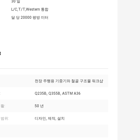
30 일
L/C,T/T,Western 통합
달 당 20000 평방 미터
B
천장 주행용 기중기와 철골 구조물 워크샵
:
Q235B, Q355B, ASTM A36
활:
50 년
 범위:
디자인, 제작, 설치