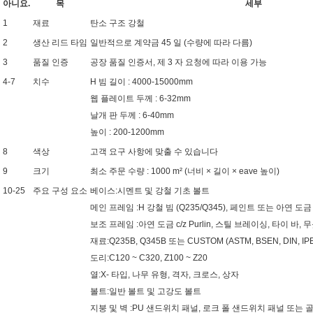
아니요.
목
세부
1
재료
탄소 구조 강철
2
생산 리드 타임
일반적으로 계약금 45 일 (수량에 따라 다름)
3
품질 인증
공장 품질 인증서, 제 3 자 요청에 따라 이용 가능
4-7
치수
H 빔 길이 : 4000-15000mm
웹 플레이트 두께 : 6-32mm
날개 판 두께 : 6-40mm
높이 : 200-1200mm
8
색상
고객 요구 사항에 맞출 수 있습니다
9
크기
최소 주문 수량 : 1000 m² (너비 × 길이 × eave 높이)
10-25
주요 구성 요소
베이스:
시멘트 및 강철 기초 볼트
메인 프레임 :
H 강철 빔 (Q235/Q345), 페인트 또는 아연 도
보조 프레임 :
아연 도금 c/z Purlin, 스틸 브레이싱, 타이 바,
재료:
Q235B, Q345B 또는 CUSTOM (ASTM, BSEN, DIN, IPE, 
도리:
C120 ~ C320, Z100 ~ Z20
열:
X- 타입, 나무 유형, 격자, 크로스, 상자
볼트:
일반 볼트 및 고강도 볼트
지붕 및 벽 :
PU 샌드위치 패널, 로크 폴 샌드위치 패널 또는 