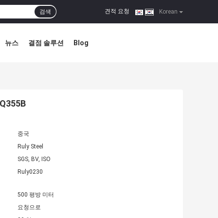
견적 요청
검색
|
Korean
뉴스
결점 솔루션
Blog
Q355B
중국
Ruly Steel
SGS, BV, ISO
Ruly0230
500 평방 미터
요청으로