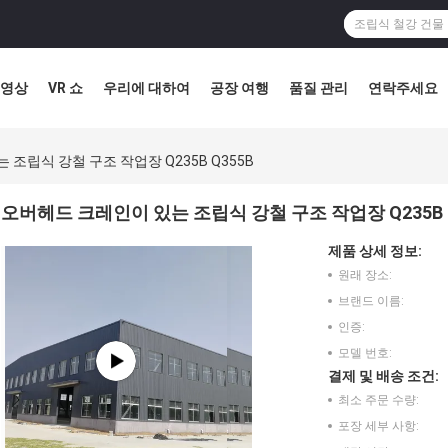
영상
VR 쇼
우리에 대하여
공장 여행
품질 관리
연락주세요
조립식 강철 구조 작업장 Q235B Q355B
오버헤드 크레인이 있는 조립식 강철 구조 작업장 Q235B 
제품 상세 정보:
원래 장소:
브랜드 이름:
인증:
모델 번호:
결제 및 배송 조건:
최소 주문 수량:
포장 세부 사항: