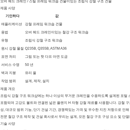
오버 헤드 크레인 / 스틸 프레임 워크숍 건물이있는 조립식 강철 구조 건물
제품 사양
기인하다
값
애플리케이션
강철 프레임 워크숍 건물
용법
오버 헤드 크레인이있는 철강 구조 워크숍
유형
조립식 강철 구조 워크숍
원시 강철 물질
Q235B, Q355B, ASTM A36
표면 처리
그림 또는 핫 다프 아연 도금
서비스 수명
50 년
벽과 지붕
유리 울
작업 범위
설계, 제작, 설치
제품 개요
조립식 강철 구조 워크샵에는 하나 이상의 무거운 크레인을 수용하도록 설계된 포털 
포함되며 고강도 볼트와 연결된 넓은 플랜지 H 자형 강철 재료를 사용합니다. 강철 구
성, 대규모 범위 기능, 단기 건설 기간, 경쟁력있는 가격 및 우수한 지진 저항으로 인
전문 철강 구조 제작 및 건설 회사로서 우리는 설계, 모든 철강 구조 구성 요소 및 단
기술 사양