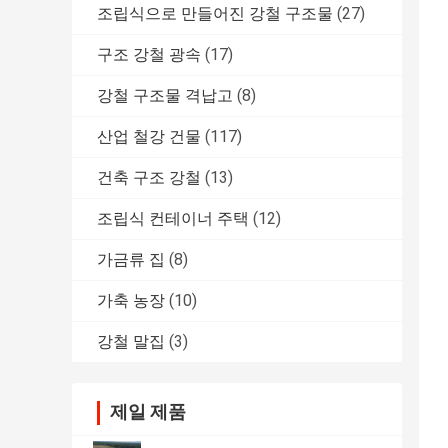
조립식으로 만들어진 강철 구조물
(27)
구조 강철 광속
(17)
강철 구조물 격납고
(8)
산업 철강 건물
(117)
건축 구조 강철
(13)
조립식 컨테이너 주택
(12)
가금류 집
(8)
가축 농장
(10)
강철 말집
(3)
제일 제품