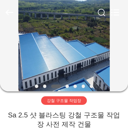
Copyright
©
2019
-
2026
Qingdao
Ruly
Steel
집
Engineering
Co.,Ltd.
All
Rights
Reserved.
제
품
동
영
강철 구조물 작업장
상
Sa 2.5 샷 블라스팅 강철 구조물 작업
VR
장 사전 제작 건물