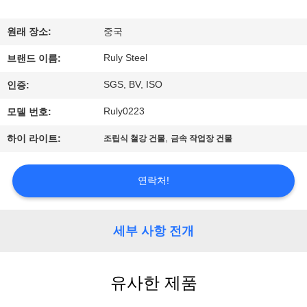
쇼
원래 장소:
중국
Ruly Steel
우
브랜드 이름:
SGS, BV, ISO
인증:
리
Ruly0223
모델 번호:
에
,
하이 라이트:
조립식 철강 건물
금속 작업장 건물
대
하
연락처!
여
세부 사항 전개
공
장
유사한 제품
여