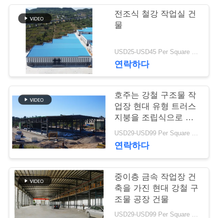
행
전조식 철강 작업실 건
물
품
USD25-USD45 Per Square Meter MOQ:200 평방미터
연락하다
질
관
호주는 강철 구조물 작
리
업장 현대 유형 트러스
지붕을 조립식으로 만
들었습니다
USD29-USD99 Per Square Meter MOQ:500 평방 미터
연
연락하다
락
중이층 금속 작업장 건
주
축을 가진 현대 강철 구
세
조물 공장 건물
USD29-USD99 Per Square Meter MOQ:500 평방 미터