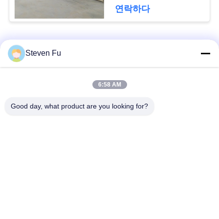
요
연락하다
뉴
모든
Steven Fu
스
철강 구조 창 고
강철 구조물 작업장
6:58 AM
결
Good day, what product are you looking for?
점
강철 구조물 건축
철골 구조물 제작
솔
조립식으로 만들어진
PEB 강철 건물
루
강철 구조물
션
구조 강철 광속
강철 구조물 격납고
BLOG