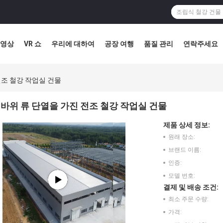
영상
VR 쇼
우리에 대하여
공장 여행
품질 관리
연락주세요
전조 철강 작업실 건물
바위 류 단열을 가진 전조 철강 작업실 건물
제품 상세 정보:
원래 장소:
브랜드 이름:
인증:
모델 번호:
결제 및 배송 조건:
최소 주문 수량:
가격: