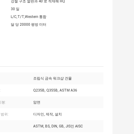
강철 구조 깔판과 40'로 적재해 HQ
30 일
L/C,T/T,Western 통합
달 당 20000 평방 미터
조립식 금속 워크샵 건물
:
Q235B, Q355B, ASTM A36
지붕:
암면
 범위:
디자인, 제작, 설치
ASTM, BS, DIN, GB, JIS인 AISC