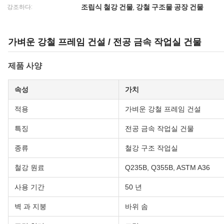
조립식 철강 건물
강철 구조물 공장 건물
강조하다:
,
가벼운 강철 프레임 건설 / 전공 금속 작업실 건물
제품 사양
속성
가치
적용
가벼운 강철 프레임 건설
특징
전공 금속 작업실 건물
종류
철강 구조 작업실
철강 원료
Q235B, Q355B, ASTM A36
사용 기간
50 년
벽 과 지붕
바위 솜