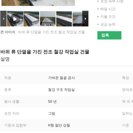
포장 세부 사항:
배달 시간:
지불 조건:
공급 능력:
큰 이미지 :
바위 류 단열을 가진 전조 철강 작업실 건물
접촉
바위 류 단열을 가진 전조 철강 작업실 건물
설명
적용:
가벼운 철골 공사
특징:
종류:
철강 구조 작업실
원재료
봉사 생활:
50 년
벽 과 
표면 처리:
그림
일하는
기둥과 접합부:
H형 절단 강철
기준: