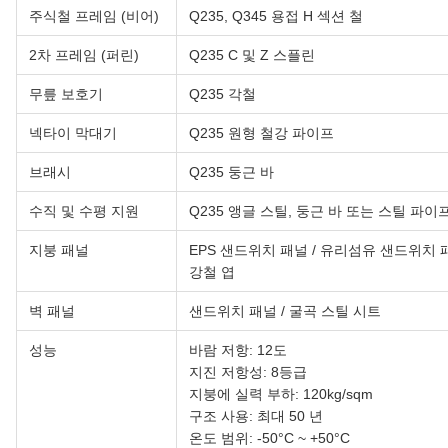
주식철 프레임 (비어)
Q235, Q345 용접 H 섹션 철
2차 프레임 (퍼린)
Q235 C 및 Z 스플린
무릎 보호기
Q235 각철
넥타이 막대기
Q235 원형 철강 파이프
브래시
Q235 둥근 바
수직 및 수평 지원
Q235 앵글 스틸, 둥근 바 또는 스틸 파이
지붕 패널
EPS 샌드위치 패널 / 유리섬유 샌드위치 패
강철 엽
벽 패널
샌드위치 패널 / 굴곡 스틸 시트
성능
바람 저항: 12도
지진 저항성: 8등급
지붕에 실력 부하: 120kg/sqm
구조 사용: 최대 50 년
온도 범위: -50°C ~ +50°C