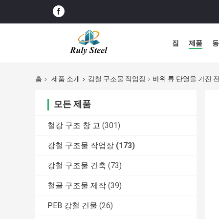
집
제품
동
홈
제품 소개
강철 구조물 작업장
바위 류 단열을 가진 
모든 제품
철강 구조 창 고
(301)
강철 구조물 작업장
(173)
강철 구조물 건축
(73)
철골 구조물 제작
(39)
PEB 강철 건물
(26)