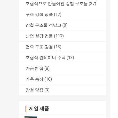
조립식으로 만들어진 강철 구조물
(27)
구조 강철 광속
(17)
강철 구조물 격납고
(8)
산업 철강 건물
(117)
건축 구조 강철
(13)
조립식 컨테이너 주택
(12)
가금류 집
(8)
가축 농장
(10)
강철 말집
(3)
제일 제품