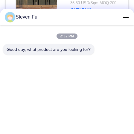
요
물 창고
35-50 USD/Sqm MOQ:200 평방미터
연락하다
Steven Fu
뉴
스
모든
2:32 PM
Good day, what product are you looking for?
결
철강 구조 창 고
강철 구조물 작업장
점
강철 구조물 건축
철골 구조물 제작
솔
루
조립식으로 만들어진
PEB 강철 건물
강철 구조물
션
구조 강철 광속
강철 구조물 격납고
BLOG