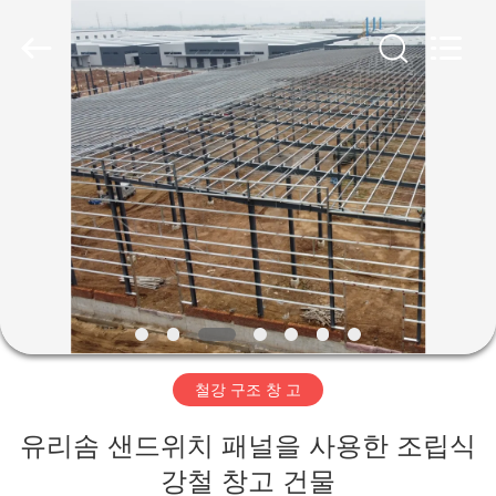
Copyright
©
2019
-
2026
Qingdao
Ruly
Steel
집
Engineering
Co.,Ltd.
All
Rights
Reserved.
제
품
동
영
철강 구조 창 고
상
유리솜 샌드위치 패널을 사용한 조립식
VR
강철 창고 건물