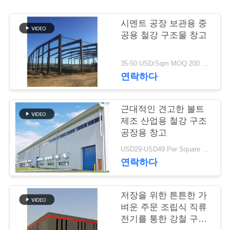
행
시멘트 공장 보관용 중
공용 철강 구조물 창고
품
35-50 USD/Sqm MOQ:200 평방 미터
질
연락하다
관
근대적인 견고한 볼트
리
제조 산업용 철강 구조
공장용 창고
연
USD29-USD49 Per Square Meter MOQ:200 평방미터
연락하다
락
주
저장을 위한 튼튼한 가
벼운 주문 조립식 직류
세
전기를 통한 강철 구조