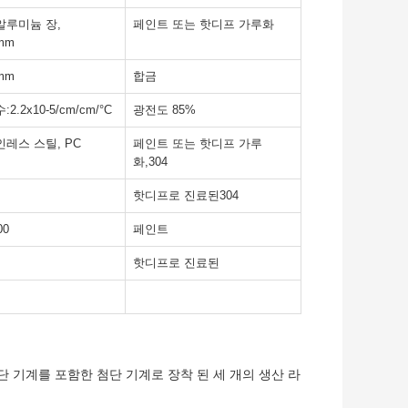
알루미늄 장,
페인트 또는 핫디프 가루화
5mm
0mm
합금
2.2x10-5/cm/cm/°C
광전도 85%
인레스 스틸, PC
페인트 또는 핫디프 가루
화,304
핫디프로 진료된304
00
페인트
핫디프로 진료된
 기계를 포함한 첨단 기계로 장착 된 세 개의 생산 라