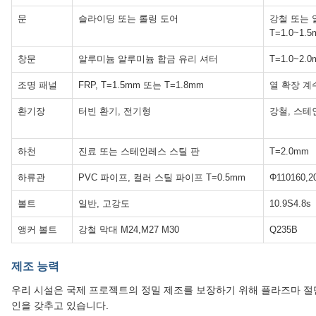
문
슬라이딩 또는 롤링 도어
강철 또는 
T=1.0~1.
창문
알루미늄 알루미늄 합금 유리 셔터
T=1.0~2.
조명 패널
FRP, T=1.5mm 또는 T=1.8mm
열 확장 계수:
환기장
터빈 환기, 전기형
강철, 스테
하천
진료 또는 스테인레스 스틸 판
T=2.0mm
하류관
PVC 파이프, 컬러 스틸 파이프 T=0.5mm
Φ110160,2
볼트
일반, 고강도
10.9S4.8s
앵커 볼트
강철 막대 M24,M27 M30
Q235B
제조 능력
우리 시설은 국제 프로젝트의 정밀 제조를 보장하기 위해 플라즈마 절단
인을 갖추고 있습니다.