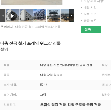
포장 세부 사항:
배달 시간:
지불 조건:
공급 능력:
큰 이미지 :
다층 전공 철기 프레임 워크샵 건물
접촉
다층 전공 철기 프레임 워크샵 건물
설명
적용:
다중 층은 사전 엔지니어링 된 금속 건물
특징:
종류:
다층 강철 워크숍
원재료
봉사 생활:
50 년
벽 과 
표면 처리:
그림
일하는
조립식 철강 건물
강철 구조물 공장 건물
강조하다:
,