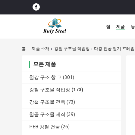
집
제품
동
홈
제품 소개
강철 구조물 작업장
다층 전공 철기 프레임
모든 제품
철강 구조 창 고
(301)
강철 구조물 작업장
(173)
강철 구조물 건축
(73)
철골 구조물 제작
(39)
PEB 강철 건물
(26)