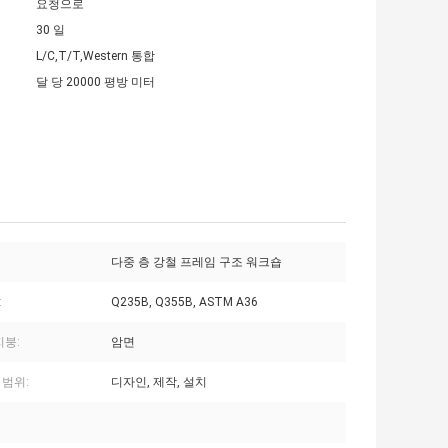
요청으로
30 일
L/C,T/T,Western 통합
달 당 20000 평방 미터
다중 층 강철 프레임 구조 워크숍
:
Q235B, Q355B, ASTM A36
지붕:
암면
 범위:
디자인, 제작, 설치