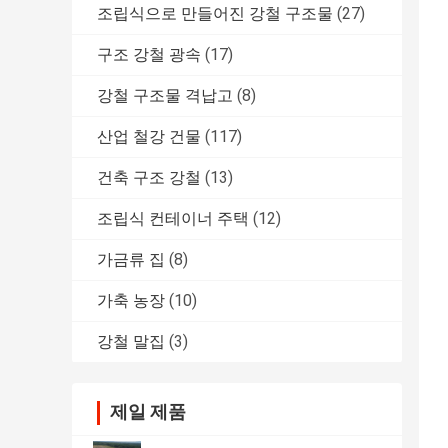
조립식으로 만들어진 강철 구조물
(27)
구조 강철 광속
(17)
강철 구조물 격납고
(8)
산업 철강 건물
(117)
건축 구조 강철
(13)
조립식 컨테이너 주택
(12)
가금류 집
(8)
가축 농장
(10)
강철 말집
(3)
제일 제품