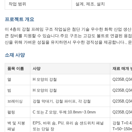
작업 범위
설계, 제조, 설치
프로젝트 개요
이 4층의 강철 프레임 구조 작업실은 첨단 기술 우수한 화학 산업 
큰 장비를 지원할 수 있습니다.주요 구조는 고강도 볼트로 연결된 용접
산을 위해 가벼운 성질을 유지하면서 우수한 경직성을 제공합니다., 운
소재 사양
품목 이름
사양
재료 매개 
열
H 모양의 강철
Q235B,Q3
빔
H 모양의 강철
Q235B,Q3
브레이싱
강철 막대기, 강철 파이프, 각 강철
Q235B,Q3
펄링
C 또는 Z 모양, 두께:10.8mm~3.0mm
Q235B,Q3
벽 및 지붕
EPS, 바위 솜, PU, 유리 솜 샌드위치 패널
강철 T=0.4
패널
또는 단일 장
T=50~150