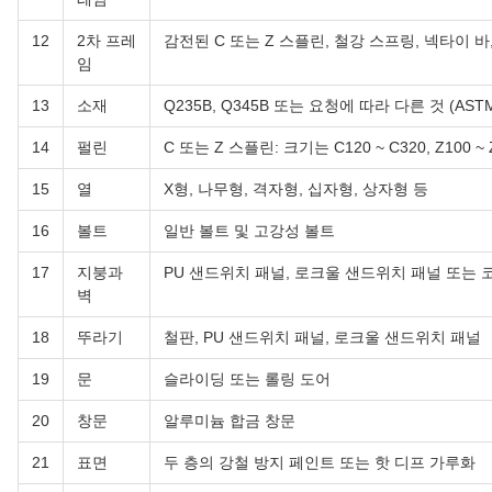
12
2차 프레
감전된 C 또는 Z 스플린, 철강 스프링, 넥타이 바
임
13
소재
Q235B, Q345B 또는 요청에 따라 다른 것 (ASTM, BSE
14
펄린
C 또는 Z 스플린: 크기는 C120 ~ C320, Z100 ~ 
15
열
X형, 나무형, 격자형, 십자형, 상자형 등
16
볼트
일반 볼트 및 고강성 볼트
17
지붕과
PU 샌드위치 패널, 로크울 샌드위치 패널 또는 
벽
18
뚜라기
철판, PU 샌드위치 패널, 로크울 샌드위치 패널
19
문
슬라이딩 또는 롤링 도어
20
창문
알루미늄 합금 창문
21
표면
두 층의 강철 방지 페인트 또는 핫 디프 가루화