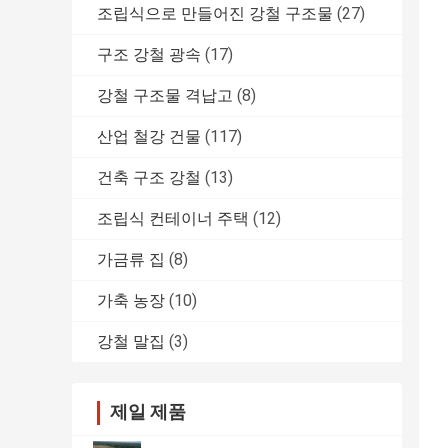
조립식으로 만들어진 강철 구조물
(27)
구조 강철 광속
(17)
강철 구조물 격납고
(8)
산업 철강 건물
(117)
건축 구조 강철
(13)
조립식 컨테이너 주택
(12)
가금류 집
(8)
가축 농장
(10)
강철 말집
(3)
제일 제품