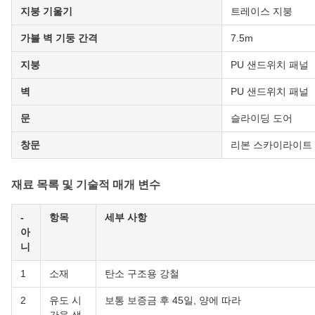
지붕 기울기
트레이스 지붕
가블 벽 기둥 간격
7.5m
지붕
PU 샌드위치 패널
벽
PU 샌드위치 패널
문
슬라이딩 도어
창문
리본 스카이라이트
재료 목록 및 기술적 매개 변수
-
항목
세부 사항
아
니
1
소재
탄소 구조용 강철
2
유도 시
보통 보증금 후 45일, 양에 따라