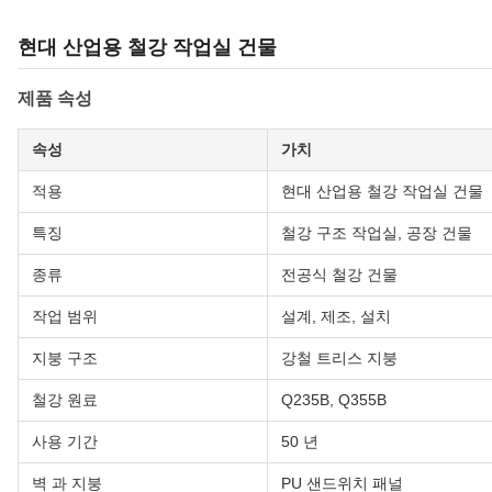
현대 산업용 철강 작업실 건물
제품 속성
속성
가치
적용
현대 산업용 철강 작업실 건물
특징
철강 구조 작업실, 공장 건물
종류
전공식 철강 건물
작업 범위
설계, 제조, 설치
지붕 구조
강철 트리스 지붕
철강 원료
Q235B, Q355B
사용 기간
50 년
벽 과 지붕
PU 샌드위치 패널