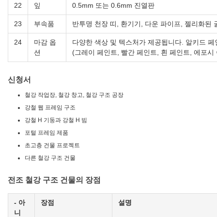
22
잎
0.5mm 또는 0.6mm 진열판
23
부속품
반투명 천장 띠, 환기기, 다운 파이프, 젤리화된 
24
마감 옵
다양한 색상 및 텍스처가 제공됩니다. 알키드 페인
션
(그레이 페인트, 빨간 페인트, 흰 페인트, 에포시
신청서
철강 작업장, 철강 창고, 철강 구조 공장
강철 웹 프레임 구조
강철 H 기둥과 강철 H 빔
포털 프레임 제품
초고층 건물 프로젝트
다른 철강 구조 건물
전조 철강 구조 건물의 장점
- 아
장점
설명
니