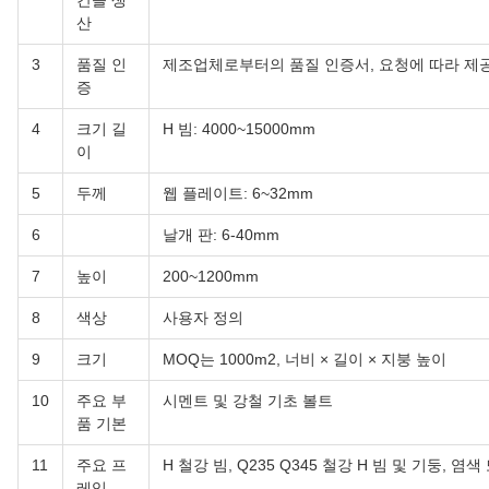
간을 생
산
3
품질 인
제조업체로부터의 품질 인증서, 요청에 따라 제
증
4
크기 길
H 빔: 4000~15000mm
이
5
두께
웹 플레이트: 6~32mm
6
날개 판: 6-40mm
7
높이
200~1200mm
8
색상
사용자 정의
9
크기
MOQ는 1000m2, 너비 × 길이 × 지붕 높이
10
주요 부
시멘트 및 강철 기초 볼트
품 기본
11
주요 프
H 철강 빔, Q235 Q345 철강 H 빔 및 기둥, 
레임