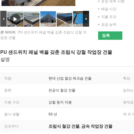
포장 세부 사항:
배달 시간:
지불 조건:
공급 능력:
큰 이미지 :
PU 샌드위치 패널 벽을 갖춘 조립식 강철 작
접촉
업장 건물
PU 샌드위치 패널 벽을 갖춘 조립식 강철 작업장 건물
설명
적용:
현대 산업 철강 워크숍 건물
특징:
종류:
전공식 철강 건물
일하는
지붕 구조:
강철 둥지 지붕
원재료
봉사 생활:
50 년
벽 과 
조립식 철강 건물
금속 작업장 건물
강조하다:
,