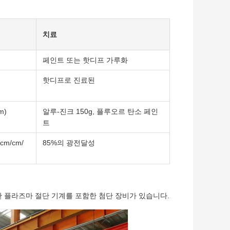
치료
페인트 또는 핫디프 가루화
핫디프로 진료된
m)
알루-진크 150g, 플루오르 탄소 페인
트
/cm/cm/
85%의 광전달성
한 플라즈마 절단 기계를 포함한 첨단 장비가 있습니다.