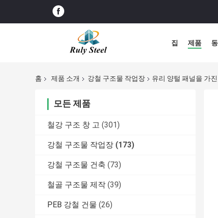
집
제품
동
홈
제품 소개
강철 구조물 작업장
유리 양털 패널을 가진
모든 제품
철강 구조 창 고
(301)
강철 구조물 작업장
(173)
강철 구조물 건축
(73)
철골 구조물 제작
(39)
PEB 강철 건물
(26)