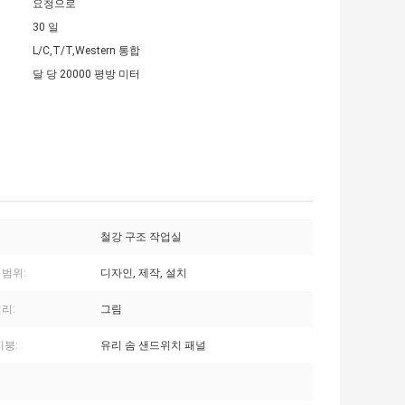
요청으로
30 일
L/C,T/T,Western 통합
달 당 20000 평방 미터
철강 구조 작업실
 범위:
디자인, 제작, 설치
리:
그림
지붕:
유리 솜 샌드위치 패널