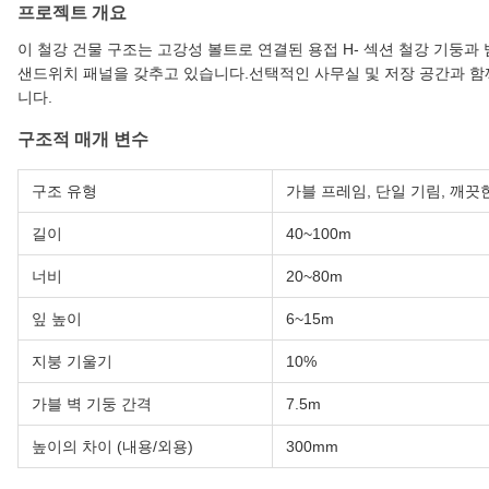
프로젝트 개요
이 철강 건물 구조는 고강성 볼트로 연결된 용접 H- 섹션 철강 기둥과
샌드위치 패널을 갖추고 있습니다.선택적인 사무실 및 저장 공간과 함
니다.
구조적 매개 변수
구조 유형
가블 프레임, 단일 기림, 깨끗
길이
40~100m
너비
20~80m
잎 높이
6~15m
지붕 기울기
10%
가블 벽 기둥 간격
7.5m
높이의 차이 (내용/외용)
300mm