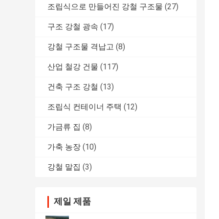
조립식으로 만들어진 강철 구조물
(27)
구조 강철 광속
(17)
강철 구조물 격납고
(8)
산업 철강 건물
(117)
건축 구조 강철
(13)
조립식 컨테이너 주택
(12)
가금류 집
(8)
가축 농장
(10)
강철 말집
(3)
제일 제품