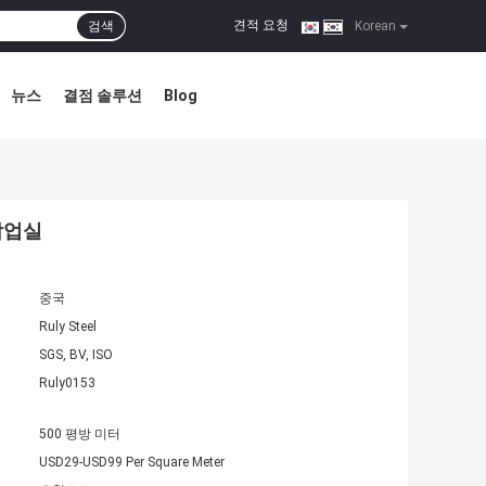
견적 요청
검색
|
Korean
뉴스
결점 솔루션
Blog
작업실
중국
Ruly Steel
SGS, BV, ISO
Ruly0153
500 평방 미터
USD29-USD99 Per Square Meter