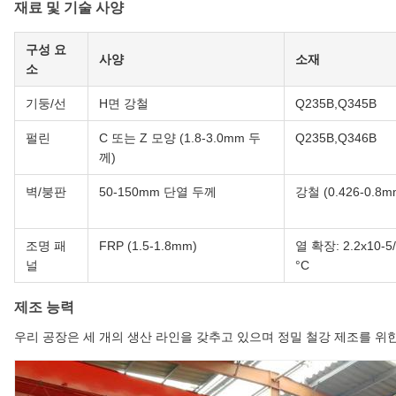
재료 및 기술 사양
구성 요
사양
소재
소
기둥/선
H면 강철
Q235B,Q345B
펄린
C 또는 Z 모양 (1.8-3.0mm 두
Q235B,Q346B
께)
벽/붕판
50-150mm 단열 두께
강철 (0.426-0.8m
조명 패
FRP (1.5-1.8mm)
열 확장: 2.2x10-5
널
°C
제조 능력
우리 공장은 세 개의 생산 라인을 갖추고 있으며 정밀 철강 제조를 위