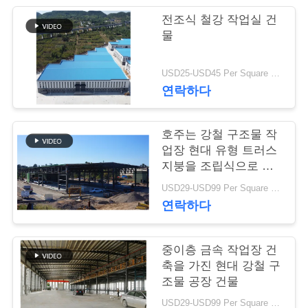
행
전조식 철강 작업실 건
물
품
USD25-USD45 Per Square Meter MOQ:200 평방미터
연락하다
질
관
호주는 강철 구조물 작
리
업장 현대 유형 트러스
지붕을 조립식으로 만
들었습니다
USD29-USD99 Per Square Meter MOQ:500 평방 미터
연
연락하다
락
중이층 금속 작업장 건
주
축을 가진 현대 강철 구
세
조물 공장 건물
USD29-USD99 Per Square Meter MOQ:500 평방 미터