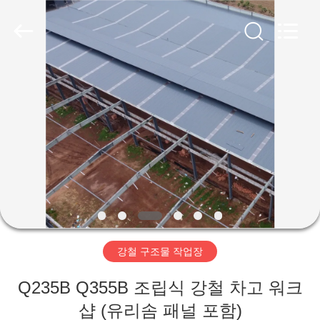
Copyright
©
2019
-
2026
Qingdao
Ruly
Steel
집
Engineering
Co.,Ltd.
All
Rights
Reserved.
제
품
동
영
강철 구조물 작업장
상
Q235B Q355B 조립식 강철 차고 워크
VR
샵 (유리솜 패널 포함)