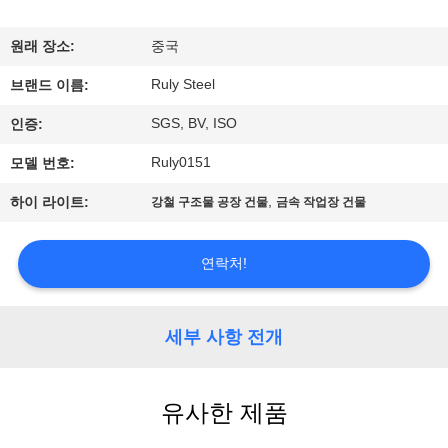
쇼
원래 장소:
중국
Ruly Steel
우
브랜드 이름:
SGS, BV, ISO
인증:
리
Ruly0151
모델 번호:
에
,
하이 라이트:
강철 구조물 공장 건물
금속 작업장 건물
대
하
연락처!
여
세부 사항 전개
공
장
유사한 제품
여