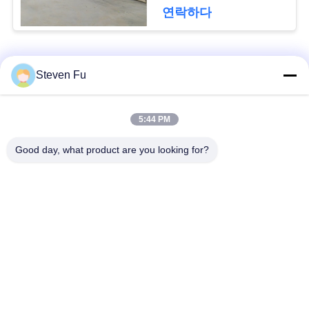
요
연락하다
뉴
모든
Steven Fu
스
철강 구조 창 고
강철 구조물 작업장
5:44 PM
결
Good day, what product are you looking for?
점
강철 구조물 건축
철골 구조물 제작
솔
조립식으로 만들어진
PEB 강철 건물
루
강철 구조물
션
구조 강철 광속
강철 구조물 격납고
BLOG