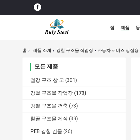
집
제품
동
홈
제품 소개
강철 구조물 작업장
자동차 서비스 상점용 
모든 제품
철강 구조 창 고
(301)
강철 구조물 작업장
(173)
강철 구조물 건축
(73)
철골 구조물 제작
(39)
PEB 강철 건물
(26)