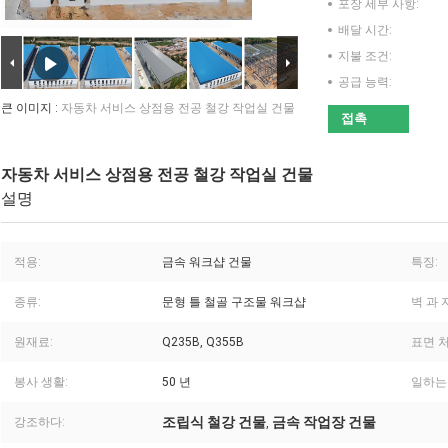
포장 세부 사항:
배달 시간:
지불 조건:
공급 능력:
큰 이미지 :
자동차 서비스 상점용 전공 철강 작업실 건물
접촉
자동차 서비스 상점용 전공 철강 작업실 건물
설명
적용:
금속 워크샵 건물
특징:
종류:
문형 틀 철골 구조물 워크샵
벽 과 
원재료:
Q235B, Q355B
표면 처
봉사 생활:
50 년
일하는
조립식 철강 건물
금속 작업장 건물
강조하다:
,