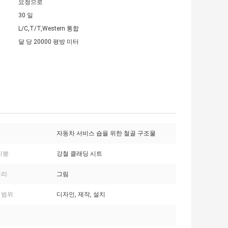
요청으로
30 일
L/C,T/T,Western 통합
달 당 20000 평방 미터
자동차 서비스 숍을 위한 철골 구조물
지붕:
강철 클래딩 시트
리:
그림
 범위:
디자인, 제작, 설치