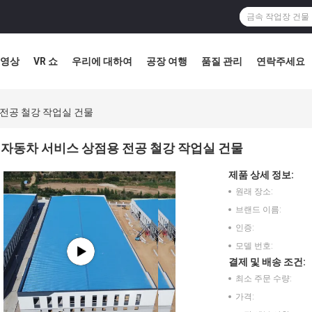
영상
VR 쇼
우리에 대하여
공장 여행
품질 관리
연락주세요
전공 철강 작업실 건물
자동차 서비스 상점용 전공 철강 작업실 건물
제품 상세 정보:
원래 장소:
브랜드 이름:
인증:
모델 번호:
결제 및 배송 조건:
최소 주문 수량:
가격: