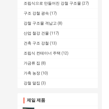
조립식으로 만들어진 강철 구조물
(27)
구조 강철 광속
(17)
강철 구조물 격납고
(8)
산업 철강 건물
(117)
건축 구조 강철
(13)
조립식 컨테이너 주택
(12)
가금류 집
(8)
가축 농장
(10)
강철 말집
(3)
제일 제품