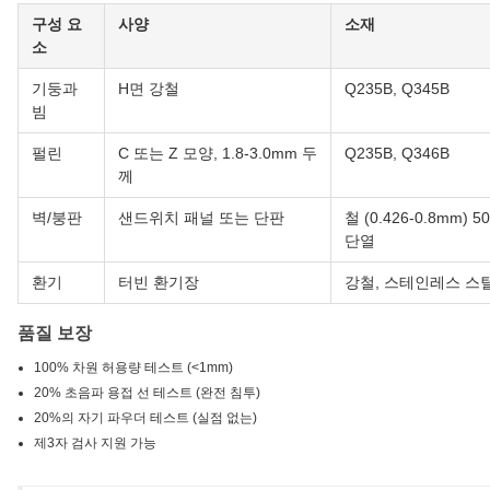
구성 요
사양
소재
소
기둥과
H면 강철
Q235B, Q345B
빔
펄린
C 또는 Z 모양, 1.8-3.0mm 두
Q235B, Q346B
께
벽/붕판
샌드위치 패널 또는 단판
철 (0.426-0.8mm) 5
단열
환기
터빈 환기장
강철, 스테인레스 스틸
품질 보장
100% 차원 허용량 테스트 (<1mm)
20% 초음파 용접 선 테스트 (완전 침투)
20%의 자기 파우더 테스트 (실점 없는)
제3자 검사 지원 가능