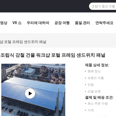
영상
VR 쇼
우리에 대하여
공장 여행
품질 관리
연락주세요
샵 포털 프레임 샌드위치 패널
조립식 강철 건물 워크샵 포털 프레임 샌드위치 패널
제품 상세 정보:
원래 장소:
브랜드 이름:
인증:
모델 번호:
결제 및 배송 조건:
최소 주문 수량:
가격: