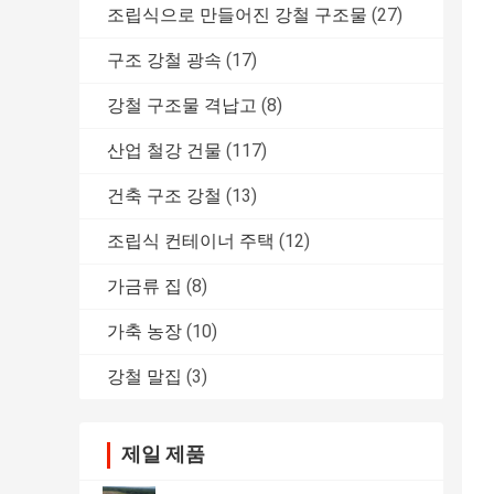
조립식으로 만들어진 강철 구조물
(27)
구조 강철 광속
(17)
강철 구조물 격납고
(8)
산업 철강 건물
(117)
건축 구조 강철
(13)
조립식 컨테이너 주택
(12)
가금류 집
(8)
가축 농장
(10)
강철 말집
(3)
제일 제품