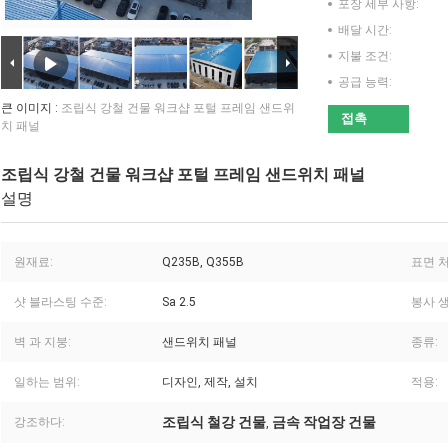
포장 세부 사항:
배달 시간:
지불 조건:
공급 능력:
큰 이미지 :
조립식 강철 건물 워크샵 포털 프레임 샌드위
접촉
치 패널
조립식 강철 건물 워크샵 포털 프레임 샌드위치 패널
설명
원재료:
Q235B, Q355B
표면 처
샷 블라스팅 수준:
Sa 2.5
봉사 생
벽 과 지붕:
샌드위치 패널
종류:
일하는 범위:
디자인, 제작, 설치
적용:
조립식 철강 건물
금속 작업장 건물
강조하다:
,