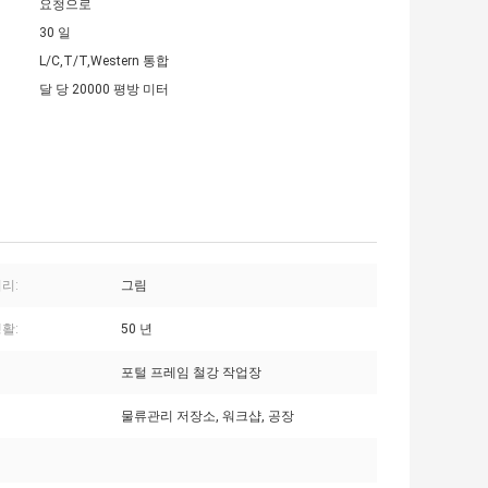
요청으로
30 일
L/C,T/T,Western 통합
달 당 20000 평방 미터
리:
그림
활:
50 년
포털 프레임 철강 작업장
물류관리 저장소, 워크샵, 공장