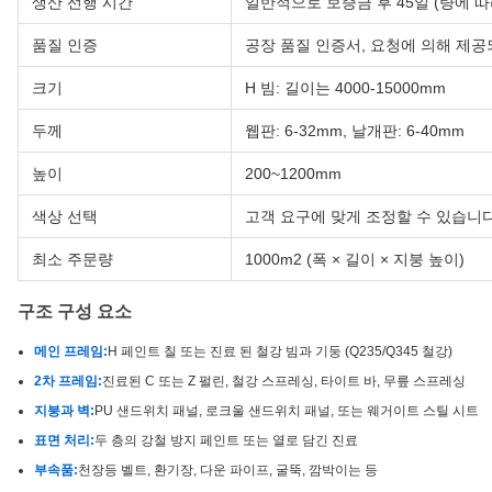
생산 선행 시간
일반적으로 보증금 후 45일 (량에 
품질 인증
공장 품질 인증서, 요청에 의해 제공
크기
H 빔: 길이는 4000-15000mm
두께
웹판: 6-32mm, 날개판: 6-40mm
높이
200~1200mm
색상 선택
고객 요구에 맞게 조정할 수 있습니다
최소 주문량
1000m2 (폭 × 길이 × 지붕 높이)
구조 구성 요소
메인 프레임:
H 페인트 칠 또는 진료 된 철강 빔과 기둥 (Q235/Q345 철강)
2차 프레임:
진료된 C 또는 Z 펄린, 철강 스프레싱, 타이트 바, 무릎 스프레싱
지붕과 벽:
PU 샌드위치 패널, 로크울 샌드위치 패널, 또는 웨거이트 스틸 시트
표면 처리:
두 층의 강철 방지 페인트 또는 열로 담긴 진료
부속품:
천장등 벨트, 환기장, 다운 파이프, 굴뚝, 깜박이는 등