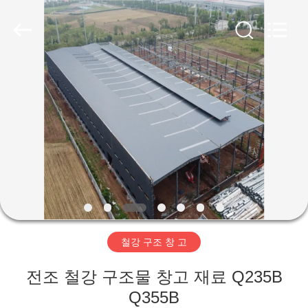
Copyright
©
2019
-
2026
Qingdao
Ruly
Steel
집
Engineering
Co.,Ltd.
All
Rights
Reserved.
제
품
동
영
철강 구조 창 고
상
전조 철강 구조물 창고 재료 Q235B
VR
Q355B