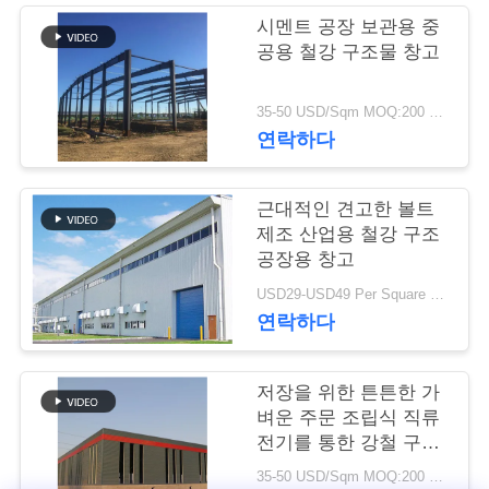
시멘트 공장 보관용 중
행
공용 철강 구조물 창고
품
35-50 USD/Sqm MOQ:200 평방 미터
연락하다
질
관
근대적인 견고한 볼트
제조 산업용 철강 구조
리
공장용 창고
USD29-USD49 Per Square Meter MOQ:200 평방미터
연
연락하다
락
저장을 위한 튼튼한 가
주
벼운 주문 조립식 직류
전기를 통한 강철 구조
세
물 창고
35-50 USD/Sqm MOQ:200 평방미터