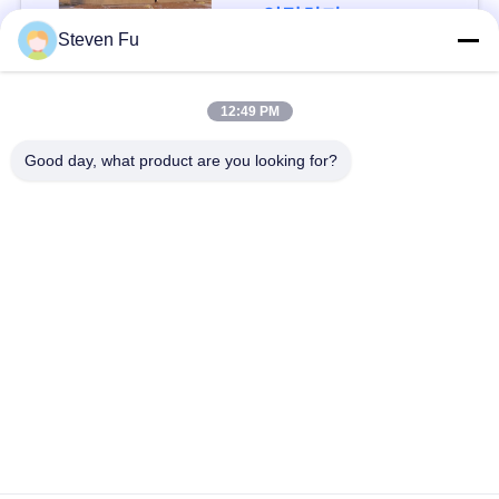
요
연락하다
Steven Fu
뉴
모든
12:49 PM
스
Good day, what product are you looking for?
철강 구조 창 고
강철 구조물 작업장
결
점
강철 구조물 건축
철골 구조물 제작
솔
조립식으로 만들어진
PEB 강철 건물
루
강철 구조물
션
구조 강철 광속
강철 구조물 격납고
BLOG