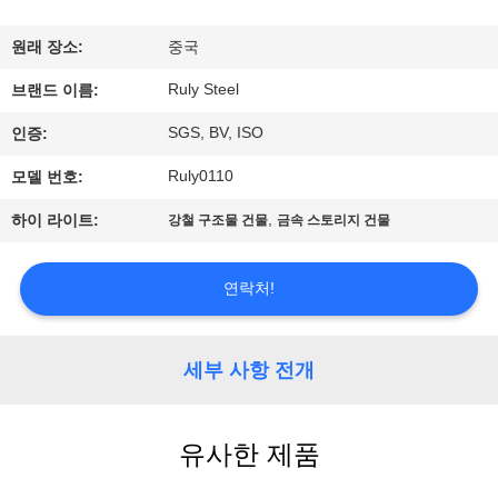
쇼
원래 장소:
중국
Ruly Steel
브랜드 이름:
우
SGS, BV, ISO
인증:
리
Ruly0110
모델 번호:
에
,
하이 라이트:
강철 구조물 건물
금속 스토리지 건물
대
하
연락처!
여
세부 사항 전개
공
장
유사한 제품
여