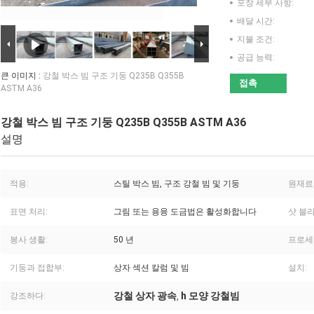
포장 세부 사항:
배달 시간:
지불 조건:
공급 능력:
큰 이미지 :
강철 박스 빔 구조 기둥 Q235B Q355B
접촉
ASTM A36
강철 박스 빔 구조 기둥 Q235B Q355B ASTM A36
설명
적용:
스틸 박스 빔, 구조 강철 빔 및 기둥
원재료
표면 처리:
그림 또는 용융 도금법은 활성화합니다
샷 블
봉사 생활:
50 년
프로세
기둥과 접합부:
상자 섹션 칼럼 및 빔
설치:
강철 상자 광속
h 모양 강철빔
강조하다:
,