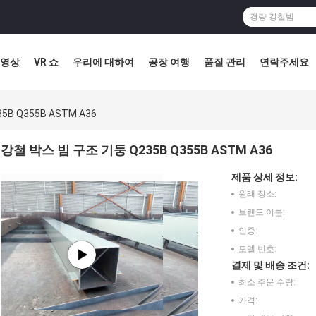
영상
VR 쇼
우리에 대하여
공장 여행
품질 관리
연락주세요
B Q355B ASTM A36
강철 박스 빔 구조 기둥 Q235B Q355B ASTM A36
제품 상세 정보:
원래 장소:
브랜드 이름:
인증:
모델 번호:
결제 및 배송 조건:
최소 주문 수량:
가격: