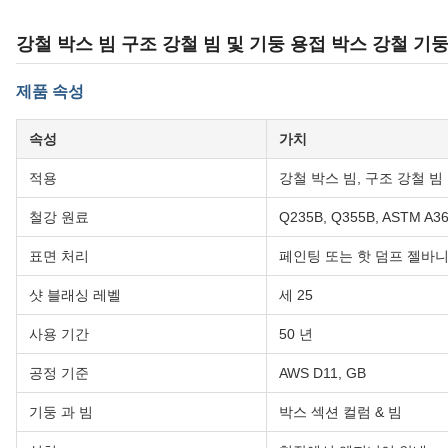
강철 박스 빔 구조 강철 빔 및 기둥 용접 박스 강철 기
제품 속성
속성
가치
적용
강철 박스 빔, 구조 강철 빔
철강 원료
Q235B, Q355B, ASTM A3
표면 처리
페인팅 또는 핫 덤프 젤바
샷 블래싱 레벨
세 25
사용 기간
50 년
공정 기준
AWS D11, GB
기둥 과 빔
박스 섹션 컬럼 & 빔