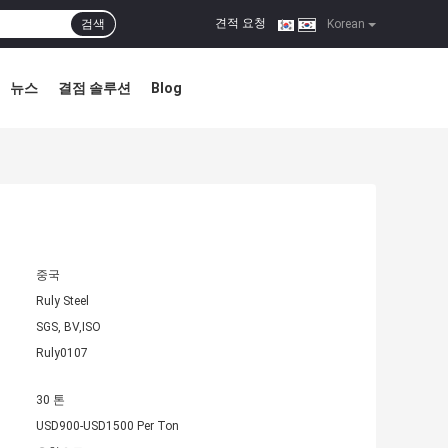
견적 요청
검색
|
Korean
뉴스
결점 솔루션
Blog
중국
Ruly Steel
SGS, BV,ISO
Ruly0107
30 톤
USD900-USD1500 Per Ton