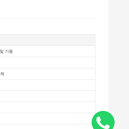
둥
 및 기둥
6
니제