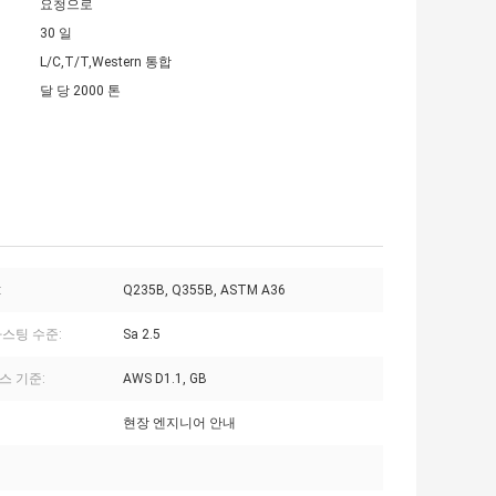
요청으로
30 일
L/C,T/T,Western 통합
달 당 2000 톤
:
Q235B, Q355B, ASTM A36
라스팅 수준:
Sa 2.5
스 기준:
AWS D1.1, GB
현장 엔지니어 안내