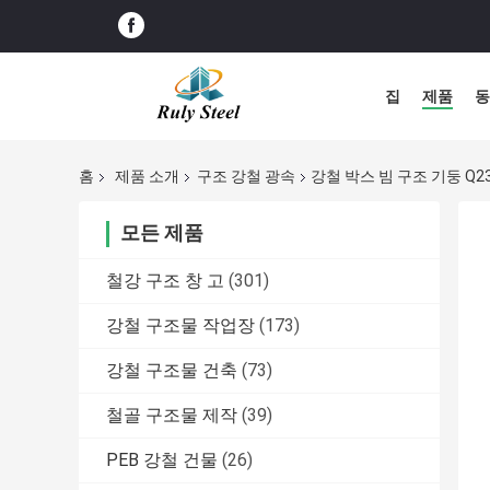
집
제품
동
홈
제품 소개
구조 강철 광속
강철 박스 빔 구조 기둥 Q235
모든 제품
철강 구조 창 고
(301)
강철 구조물 작업장
(173)
강철 구조물 건축
(73)
철골 구조물 제작
(39)
PEB 강철 건물
(26)