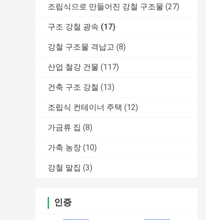
조립식으로 만들어진 강철 구조물
(27)
구조 강철 광속
(17)
강철 구조물 격납고
(8)
산업 철강 건물
(117)
건축 구조 강철
(13)
조립식 컨테이너 주택
(12)
가금류 집
(8)
가축 농장
(10)
강철 말집
(3)
인증