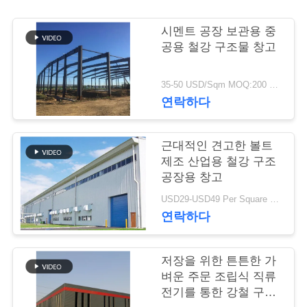
행
시멘트 공장 보관용 중
공용 철강 구조물 창고
품
35-50 USD/Sqm MOQ:200 평방 미터
질
연락하다
관
근대적인 견고한 볼트
리
제조 산업용 철강 구조
공장용 창고
연
USD29-USD49 Per Square Meter MOQ:200 평방미터
연락하다
락
주
저장을 위한 튼튼한 가
벼운 주문 조립식 직류
세
전기를 통한 강철 구조