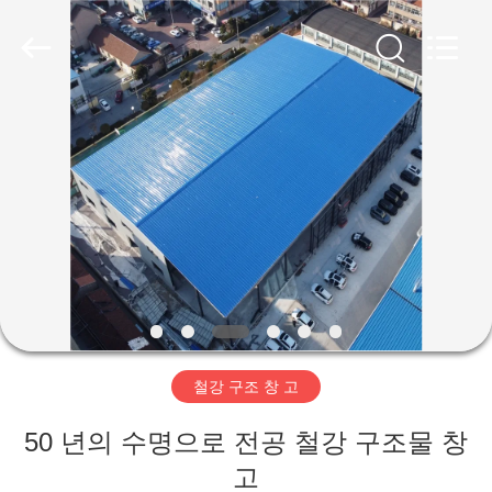
Copyright
©
2019
-
2026
Qingdao
Ruly
Steel
집
Engineering
Co.,Ltd.
All
Rights
Reserved.
제
품
동
영
철강 구조 창 고
상
50 년의 수명으로 전공 철강 구조물 창
VR
고