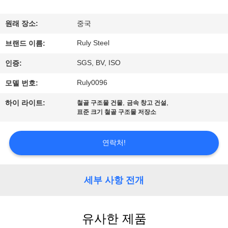
쇼
원래 장소:
중국
Ruly Steel
우
브랜드 이름:
SGS, BV, ISO
인증:
리
Ruly0096
모델 번호:
에
,
,
하이 라이트:
철골 구조물 건물
금속 창고 건설
대
표준 크기 철골 구조물 저장소
하
연락처!
여
세부 사항 전개
공
장
유사한 제품
여