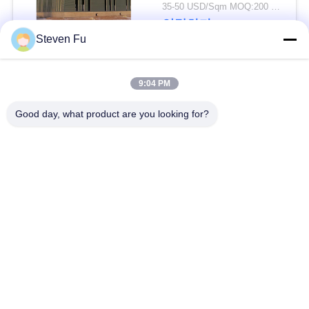
요
물 창고
35-50 USD/Sqm MOQ:200 평방미터
연락하다
Steven Fu
뉴
스
모든
9:04 PM
Good day, what product are you looking for?
결
철강 구조 창 고
강철 구조물 작업장
점
강철 구조물 건축
철골 구조물 제작
솔
루
조립식으로 만들어진
PEB 강철 건물
강철 구조물
션
구조 강철 광속
강철 구조물 격납고
BLOG