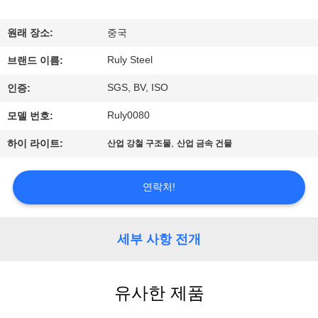
쇼
원래 장소:
중국
Ruly Steel
우
브랜드 이름:
SGS, BV, ISO
인증:
리
Ruly0080
모델 번호:
에
,
하이 라이트:
산업 강철 구조물
산업 금속 건물
대
하
연락처!
여
세부 사항 전개
공
장
유사한 제품
여