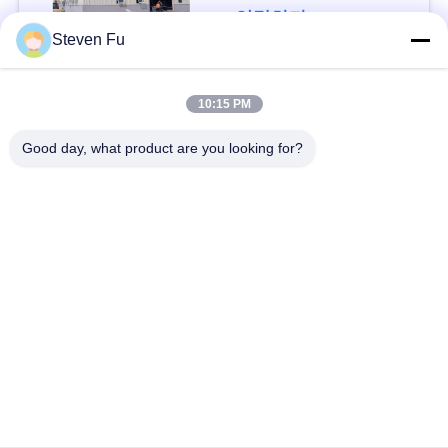
요
연락하다
Steven Fu
뉴
모든
10:15 PM
스
Good day, what product are you looking for?
철강 구조 창 고
강철 구조물 작업장
결
점
강철 구조물 건축
철골 구조물 제작
솔
조립식으로 만들어진
PEB 강철 건물
루
강철 구조물
션
구조 강철 광속
강철 구조물 격납고
BLOG