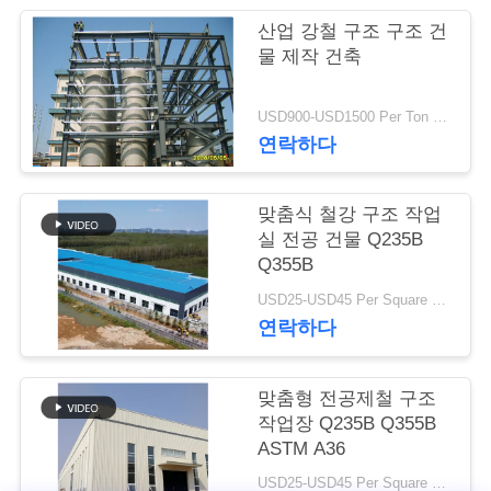
행
산업 강철 구조 구조 건
물 제작 건축
품
USD900-USD1500 Per Ton MOQ:50 톤
연락하다
질
관
맞춤식 철강 구조 작업
리
실 전공 건물 Q235B
Q355B
USD25-USD45 Per Square Meter MOQ:200 평방미터
연
연락하다
락
맞춤형 전공제철 구조
주
작업장 Q235B Q355B
세
ASTM A36
USD25-USD45 Per Square Meter MOQ:200 평방미터