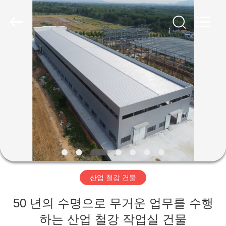
Copyright
©
2019
-
2026
Qingdao
Ruly
Steel
집
Engineering
Co.,Ltd.
All
Rights
Reserved.
제
품
동
영
산업 철강 건물
상
50 년의 수명으로 무거운 업무를 수행
VR
하는 산업 철강 작업실 건물