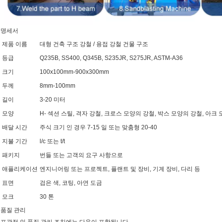
명세서
제품 이름
대형 건축 구조 강철 / 용접 강철 건물 구조
등급
Q235B, SS400, Q345B, S235JR, S275JR, ASTM-A36
크기
100x100mm-900x300mm
두께
8mm-100mm
길이
3-20 미터
모양
H- 섹션 스틸, 격자 강철, 크로스 모양의 강철, 박스 모양의 강철, 아
배달 시간
주식 크기 인 경우 7-15 일 또는 맞춤형 20-40
지불 기간
l/c 또는 t/t
패키지
번들 또는 고객의 요구 사항으로
애플리케이션
엔지니어링 또는 프로젝트, 플랜트 및 장비, 기계 장비, 다리 등
표면
검은 색, 코팅, 아연 도금
모크
30 톤
품질 관리