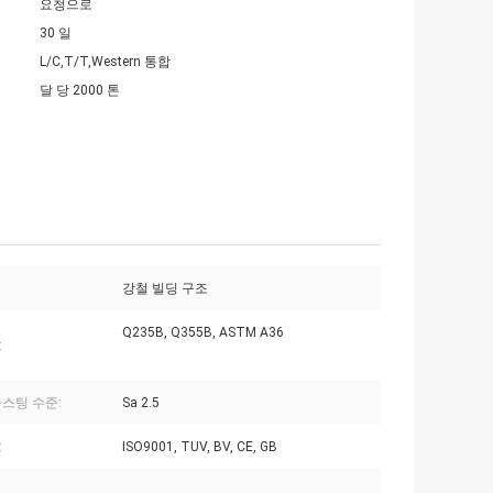
요청으로
30 일
L/C,T/T,Western 통합
달 당 2000 톤
강철 빌딩 구조
Q235B, Q355B, ASTM A36
:
라스팅 수준:
Sa 2.5
:
ISO9001, TUV, BV, CE, GB