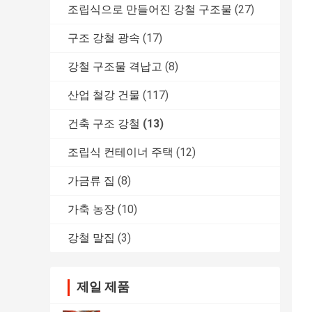
조립식으로 만들어진 강철 구조물
(27)
구조 강철 광속
(17)
강철 구조물 격납고
(8)
산업 철강 건물
(117)
건축 구조 강철
(13)
조립식 컨테이너 주택
(12)
가금류 집
(8)
가축 농장
(10)
강철 말집
(3)
제일 제품