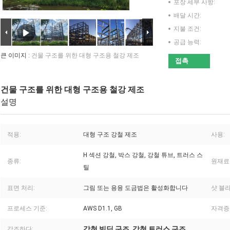
포장 세부 사항:
배달 시간:
지불 조건:
공급 능력:
큰 이미지 :
건물 구조를 위한 대형 구조용 철강 제조
접촉
건물 구조를 위한 대형 구조용 철강 제조
설명
적용:
대형 구조 강철 제조
사용:
H 섹션 강철, 박스 강철, 강철 튜브, 트러스 스
종류:
원재료
틸
표면 처리:
그림 또는 용융 도금법은 활성화합니다
샷 블
프로세스 기준:
AWS D1.1, GB
자격증
강철 빌딩 구조
강철 트러스 구조
강조하다:
,