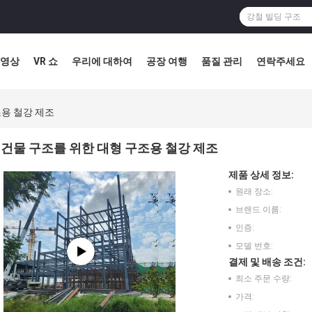
영상
VR 쇼
우리에 대하여
공장 여행
품질 관리
연락주세요
조용 철강 제조
건물 구조를 위한 대형 구조용 철강 제조
제품 상세 정보:
원래 장소:
브랜드 이름:
인증:
모델 번호:
결제 및 배송 조건:
최소 주문 수량:
가격: