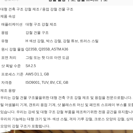
대형 건축 구조 강철 제조 / 용접 강철 건물 구조
제품 속성
애플리케이션
대형 구조 강철 제조
용법
강철 건물 구조
유형
H 섹션 강철, 박스 강철, 강철 튜브, 트러스 스틸
원시 강철 물질
Q235B, Q355B, ASTM A36
표면 처리
그림 또는 핫 다프 아연 도금
샷 폭발 수준
SA 2.5
프로세스 기준
AWS D1.1, GB
자격증
ISO9001, TUV, BV, CE, GB
제조 용량
우리는 강철 건물 구조물을위한 대형 건축 구조 강철 제조 및 용접을 전문으로합니다. 당
틸 어셈블리 기계, 갠트리 용접 기계, 샷 블래스트 머신 및 페인트 스프레이 부스를 포함
있습니다. 우리는 강세 및 대형 구조 강철 부품을 제조하기위한 전용 공간을 유지합니
우리의 기능에는 대형 크기 및 H- 섹션 스틸, 격자 가루 강철, 크로스 모양의 강철, 상
모양의 강철 구조가 포함됩니다.