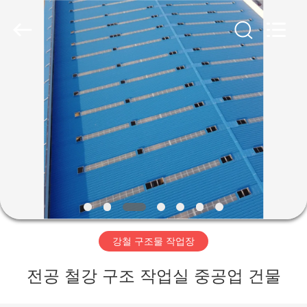
Copyright
©
2019
-
2026
Qingdao
Ruly
Steel
집
Engineering
Co.,Ltd.
All
Rights
Reserved.
제
품
동
영
강철 구조물 작업장
상
전공 철강 구조 작업실 중공업 건물
VR