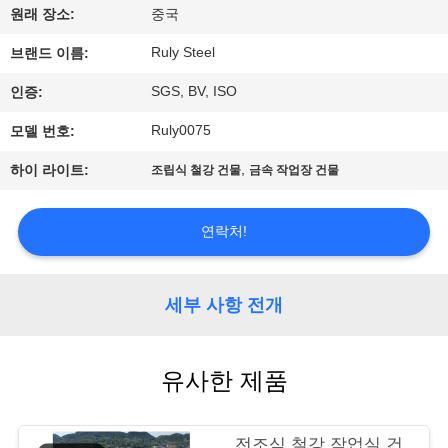
원래 장소:
중국
쇼
Ruly Steel
브랜드 이름:
우
SGS, BV, ISO
인증:
리
Ruly0075
모델 번호:
에
,
하이 라이트:
조립식 철강 건물
금속 작업장 건물
대
연락처!
하
여
세부 사항 전개
공
유사한 제품
장
여
전조식 철강 작업실 건