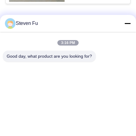
요
모든
뉴
Steven Fu
스
철강 구조 창 고
강철 구조물 작업장
3:16 PM
결
Good day, what product are you looking for?
강철 구조물 건축
철골 구조물 제작
점
조립식으로 만들어진
솔
PEB 강철 건물
강철 구조물
루
구조 강철 광속
강철 구조물 격납고
션
BLOG
구독하십시오