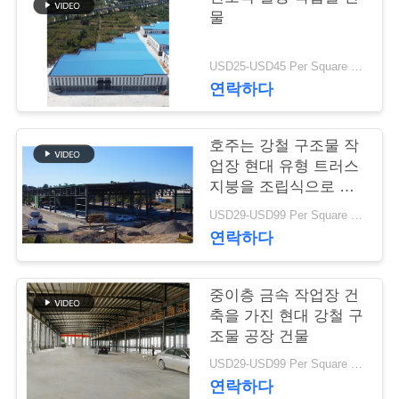
물
행
USD25-USD45 Per Square Meter MOQ:200 평방미터
품
연락하다
질
호주는 강철 구조물 작
관
업장 현대 유형 트러스
지붕을 조립식으로 만
리
들었습니다
USD29-USD99 Per Square Meter MOQ:500 평방 미터
연락하다
연
락
중이층 금속 작업장 건
축을 가진 현대 강철 구
주
조물 공장 건물
세
USD29-USD99 Per Square Meter MOQ:500 평방 미터
연락하다