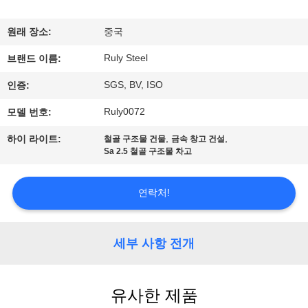
쇼
원래 장소:
중국
Ruly Steel
우
브랜드 이름:
SGS, BV, ISO
인증:
리
Ruly0072
모델 번호:
에
,
,
하이 라이트:
철골 구조물 건물
금속 창고 건설
대
Sa 2.5 철골 구조물 차고
하
연락처!
여
세부 사항 전개
공
장
유사한 제품
여