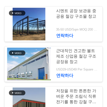
행
시멘트 공장 보관용 중
공용 철강 구조물 창고
품
35-50 USD/Sqm MOQ:200 평방 미터
질
연락하다
관
근대적인 견고한 볼트
리
제조 산업용 철강 구조
공장용 창고
연
USD29-USD49 Per Square Meter MOQ:200 평방미터
연락하다
락
주
저장을 위한 튼튼한 가
벼운 주문 조립식 직류
세
전기를 통한 강철 구조