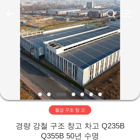
Copyright
©
2019
-
2026
Qingdao
Ruly
Steel
집
Engineering
Co.,Ltd.
All
Rights
Reserved.
제
품
동
영
철강 구조 창 고
상
경량 강철 구조 창고 차고 Q235B
VR
Q355B 50년 수명