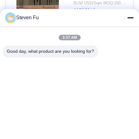
요
물 창고
35-50 USD/Sqm MOQ:200 평방미터
연락하다
Steven Fu
뉴
스
모든
3:37 AM
Good day, what product are you looking for?
결
철강 구조 창 고
강철 구조물 작업장
점
강철 구조물 건축
철골 구조물 제작
솔
루
조립식으로 만들어진
PEB 강철 건물
강철 구조물
션
구조 강철 광속
강철 구조물 격납고
BLOG