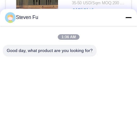
요
물 창고
35-50 USD/Sqm MOQ:200 평방미터
연락하다
Steven Fu
뉴
스
모든
1:36 AM
Good day, what product are you looking for?
결
철강 구조 창 고
강철 구조물 작업장
점
강철 구조물 건축
철골 구조물 제작
솔
루
조립식으로 만들어진
PEB 강철 건물
강철 구조물
션
구조 강철 광속
강철 구조물 격납고
BLOG