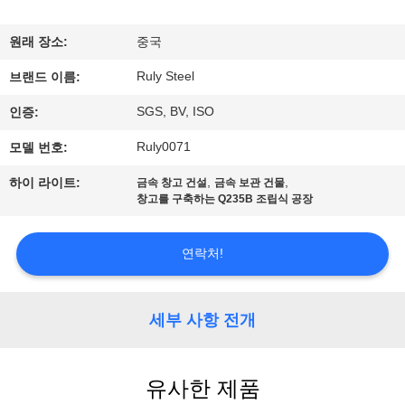
쇼
원래 장소:
중국
Ruly Steel
우
브랜드 이름:
SGS, BV, ISO
인증:
리
Ruly0071
모델 번호:
에
,
,
하이 라이트:
금속 창고 건설
금속 보관 건물
대
창고를 구축하는 Q235B 조립식 공장
하
연락처!
여
세부 사항 전개
공
장
유사한 제품
여