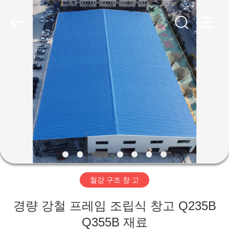
Copyright
©
2019
-
2026
Qingdao
Ruly
Steel
집
Engineering
Co.,Ltd.
All
Rights
Reserved.
제
품
동
영
철강 구조 창 고
상
경량 강철 프레임 조립식 창고 Q235B
VR
Q355B 재료