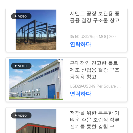
행
시멘트 공장 보관용 중
공용 철강 구조물 창고
품
35-50 USD/Sqm MOQ:200 평방 미터
질
연락하다
관
근대적인 견고한 볼트
리
제조 산업용 철강 구조
공장용 창고
연
USD29-USD49 Per Square Meter MOQ:200 평방미터
연락하다
락
주
저장을 위한 튼튼한 가
벼운 주문 조립식 직류
세
전기를 통한 강철 구조