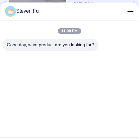
요
연락하다
Steven Fu
뉴
모든
11:08 PM
스
Good day, what product are you looking for?
철강 구조 창 고
강철 구조물 작업장
결
점
강철 구조물 건축
철골 구조물 제작
솔
조립식으로 만들어진
PEB 강철 건물
루
강철 구조물
션
구조 강철 광속
강철 구조물 격납고
BLOG