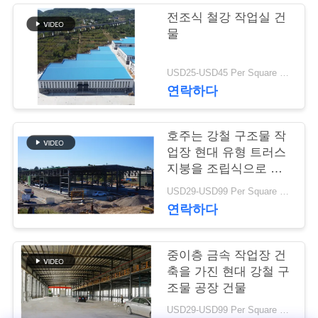
전조식 철강 작업실 건
행
물
품
USD25-USD45 Per Square Meter MOQ:200 평방미터
연락하다
질
관
호주는 강철 구조물 작
업장 현대 유형 트러스
리
지붕을 조립식으로 만
들었습니다
USD29-USD99 Per Square Meter MOQ:500 평방 미터
연
연락하다
락
중이층 금속 작업장 건
주
축을 가진 현대 강철 구
조물 공장 건물
세
USD29-USD99 Per Square Meter MOQ:500 평방 미터