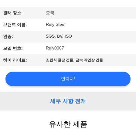
쇼
원래 장소:
중국
Ruly Steel
브랜드 이름:
우
SGS, BV, ISO
인증:
리
Ruly0067
모델 번호:
에
,
하이 라이트:
조립식 철강 건물
금속 작업장 건물
대
하
연락처!
여
세부 사항 전개
공
장
유사한 제품
여