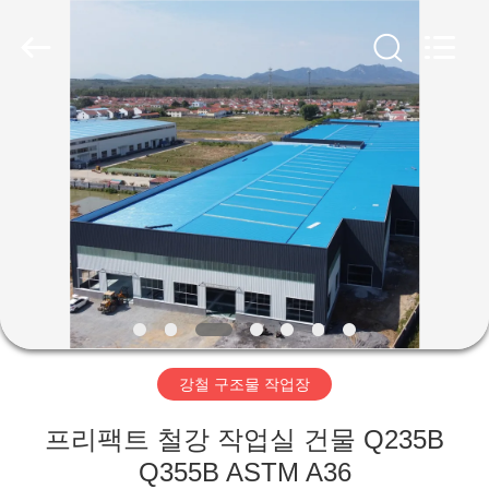
Copyright
©
2019
-
2026
Qingdao
Ruly
Steel
집
Engineering
Co.,Ltd.
All
Rights
Reserved.
제
품
동
영
강철 구조물 작업장
상
프리팩트 철강 작업실 건물 Q235B
VR
Q355B ASTM A36