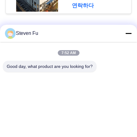
요
연락하다
뉴
모든
Steven Fu
스
철강 구조 창 고
강철 구조물 작업장
7:52 AM
결
Good day, what product are you looking for?
점
강철 구조물 건축
철골 구조물 제작
솔
조립식으로 만들어진
PEB 강철 건물
루
강철 구조물
션
구조 강철 광속
강철 구조물 격납고
BLOG