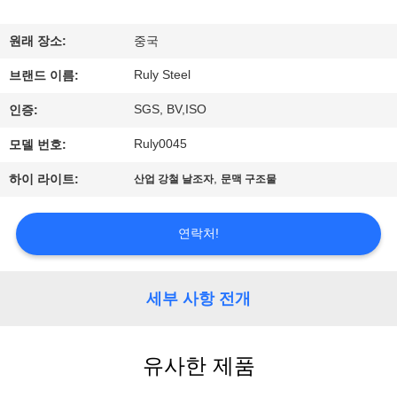
쇼
원래 장소:
중국
Ruly Steel
우
브랜드 이름:
SGS, BV,ISO
인증:
리
Ruly0045
모델 번호:
에
,
하이 라이트:
산업 강철 날조자
문맥 구조물
대
하
연락처!
여
세부 사항 전개
공
장
유사한 제품
여