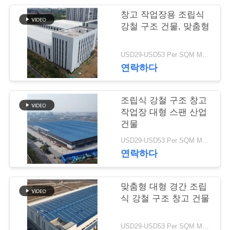
행
창고 작업장용 조립식
강철 구조 건물, 맞춤형
품
USD29-USD53 Per SQM MOQ:500 평방 미터
연락하다
질
관
조립식 강철 구조 창고
리
작업장 대형 스팬 산업
건물
USD29-USD53 Per SQM MOQ:500 평방 미터
연
연락하다
락
맞춤형 대형 경간 조립
주
식 강철 구조 창고 건물
세
USD29-USD53 Per SQM MOQ:500 평방 미터