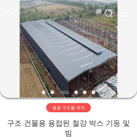
Copyright
©
2019
-
2026
Qingdao
Ruly
Steel
집
Engineering
Co.,Ltd.
All
Rights
Reserved.
제
품
동
영
철골 구조물 제작
상
구조 건물용 용접된 철강 박스 기둥 및
VR
빔