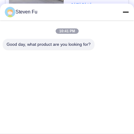
요
연락하다
Steven Fu
뉴
모든
10:41 PM
스
Good day, what product are you looking for?
철강 구조 창 고
강철 구조물 작업장
결
점
강철 구조물 건축
철골 구조물 제작
솔
조립식으로 만들어진
PEB 강철 건물
루
강철 구조물
션
구조 강철 광속
강철 구조물 격납고
BLOG