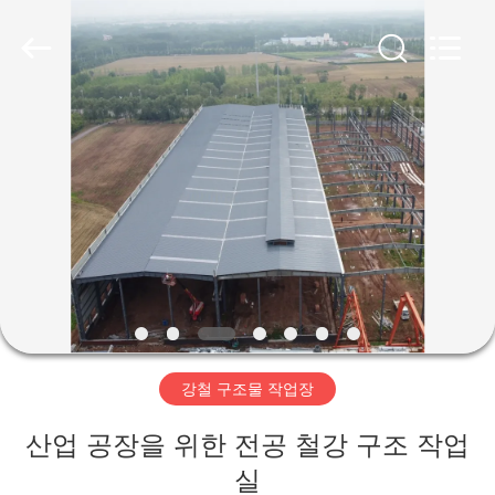
Copyright
©
2019
-
2026
Qingdao
Ruly
Steel
집
Engineering
Co.,Ltd.
All
Rights
Reserved.
제
품
동
영
강철 구조물 작업장
상
산업 공장을 위한 전공 철강 구조 작업
VR
실