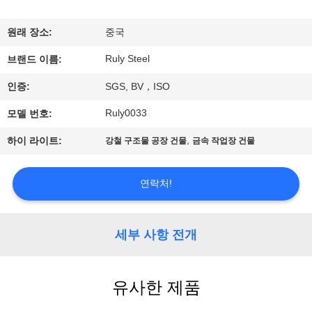
쇼
원래 장소:
중국
Ruly Steel
우
브랜드 이름:
인증:
SGS, BV，ISO
리
Ruly0033
모델 번호:
에
,
하이 라이트:
강철 구조물 공장 건물
금속 작업장 건물
대
하
연락처!
여
세부 사항 전개
공
장
유사한 제품
여