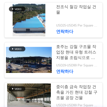
행
전조식 철강 작업실 건
물
품
USD25-USD45 Per Square Meter MOQ:200 평방미터
연락하다
질
관
호주는 강철 구조물 작
리
업장 현대 유형 트러스
지붕을 조립식으로 만
들었습니다
USD29-USD99 Per Square Meter MOQ:500 평방 미터
연
연락하다
락
중이층 금속 작업장 건
주
축을 가진 현대 강철 구
세
조물 공장 건물
USD29-USD99 Per Square Meter MOQ:500 평방 미터