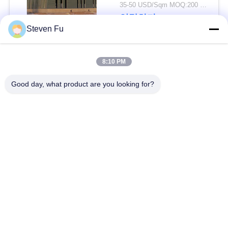
요
물 창고
35-50 USD/Sqm MOQ:200 평방미터
연락하다
Steven Fu
뉴
스
모든
8:10 PM
Good day, what product are you looking for?
결
철강 구조 창 고
강철 구조물 작업장
점
강철 구조물 건축
철골 구조물 제작
솔
루
조립식으로 만들어진
PEB 강철 건물
강철 구조물
션
구조 강철 광속
강철 구조물 격납고
BLOG