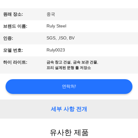
쇼
원래 장소:
중국
Ruly Steel
우
브랜드 이름:
SGS, ,ISO, BV
인증:
리
Ruly0023
모델 번호:
에
,
,
하이 라이트:
금속 창고 건설
금속 보관 건물
대
프리 설계된 문형 틀 저장소
하
연락처!
여
세부 사항 전개
공
장
유사한 제품
여