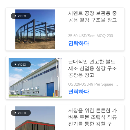
행
시멘트 공장 보관용 중
공용 철강 구조물 창고
품
35-50 USD/Sqm MOQ:200 평방 미터
질
연락하다
관
근대적인 견고한 볼트
리
제조 산업용 철강 구조
공장용 창고
연
USD29-USD49 Per Square Meter MOQ:200 평방미터
연락하다
락
주
저장을 위한 튼튼한 가
벼운 주문 조립식 직류
세
전기를 통한 강철 구조