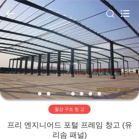
Copyright
©
2019
-
2026
Qingdao
Ruly
Steel
집
Engineering
Co.,Ltd.
All
Rights
Reserved.
제
품
동
영
철강 구조 창 고
상
프리 엔지니어드 포털 프레임 창고 (유
VR
리솜 패널)