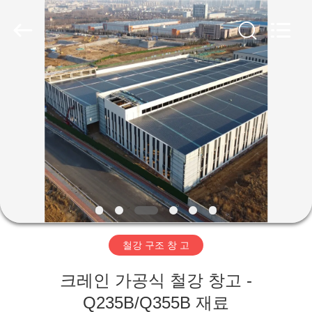
Copyright
©
2019
-
2026
Qingdao
Ruly
Steel
집
Engineering
Co.,Ltd.
All
Rights
Reserved.
제
품
동
영
철강 구조 창 고
상
크레인 가공식 철강 창고 -
VR
Q235B/Q355B 재료