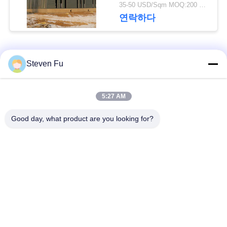
요
물 창고
35-50 USD/Sqm MOQ:200 평방미터
연락하다
뉴
스
모든
Steven Fu
결
철강 구조 창 고
강철 구조물 작업장
5:27 AM
점
Good day, what product are you looking for?
강철 구조물 건축
철골 구조물 제작
솔
루
조립식으로 만들어진
PEB 강철 건물
강철 구조물
션
구조 강철 광속
강철 구조물 격납고
BLOG