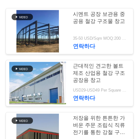
행
시멘트 공장 보관용 중
공용 철강 구조물 창고
품
35-50 USD/Sqm MOQ:200 평방 미터
질
연락하다
관
근대적인 견고한 볼트
리
제조 산업용 철강 구조
공장용 창고
연
USD29-USD49 Per Square Meter MOQ:200 평방미터
연락하다
락
주
저장을 위한 튼튼한 가
벼운 주문 조립식 직류
세
전기를 통한 강철 구조