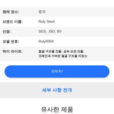
쇼
원래 장소:
중국
Ruly Steel
우
브랜드 이름:
SGS, ,ISO, BV
인증:
리
Ruly0004
모델 번호:
에
,
,
하이 라이트:
철골 구조물 건물
금속 보관 건물
대
크레인과 가벼운 철골 구조물 저장소
하
연락처!
여
세부 사항 전개
공
장
유사한 제품
여