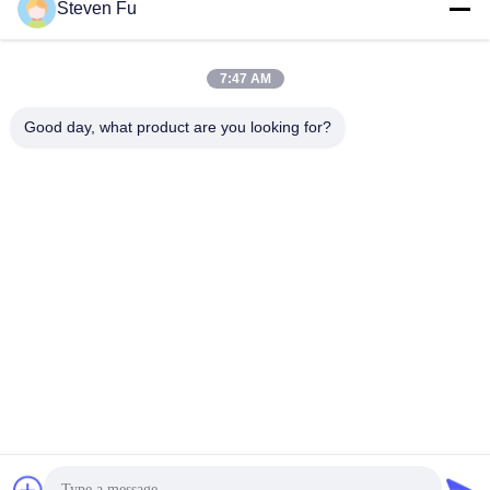
요
Steven Fu
모든
뉴
7:47 AM
스
Good day, what product are you looking for?
철강 구조 창 고
강철 구조물 작업장
결
강철 구조물 건축
철골 구조물 제작
점
조립식으로 만들어진
솔
PEB 강철 건물
강철 구조물
루
구조 강철 광속
강철 구조물 격납고
션
BLOG
구독하십시오