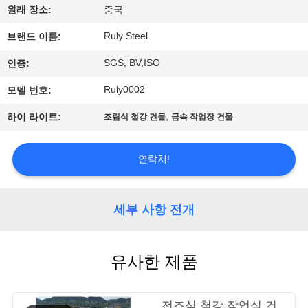
원래 장소:
중국
쇼
Ruly Steel
브랜드 이름:
우
SGS, BV,ISO
인증:
리
Ruly0002
모델 번호:
에
,
하이 라이트:
조립식 철강 건물
금속 작업장 건물
대
연락처!
하
여
세부 사항 전개
공
유사한 제품
장
여
전조식 철강 작업실 건