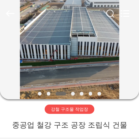
Copyright
©
2019
-
2026
Qingdao
Ruly
Steel
집
Engineering
Co.,Ltd.
All
Rights
Reserved.
제
품
동
영
강철 구조물 작업장
상
중공업 철강 구조 공장 조립식 건물
VR