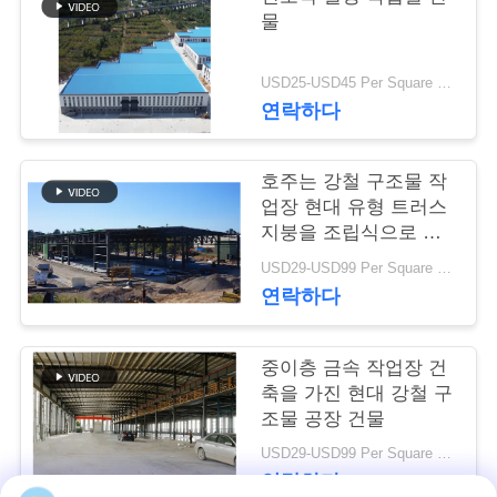
물
행
USD25-USD45 Per Square Meter MOQ:200 평방미터
품
연락하다
질
호주는 강철 구조물 작
관
업장 현대 유형 트러스
지붕을 조립식으로 만
리
들었습니다
USD29-USD99 Per Square Meter MOQ:500 평방 미터
연락하다
연
락
중이층 금속 작업장 건
축을 가진 현대 강철 구
주
조물 공장 건물
세
USD29-USD99 Per Square Meter MOQ:500 평방 미터
연락하다