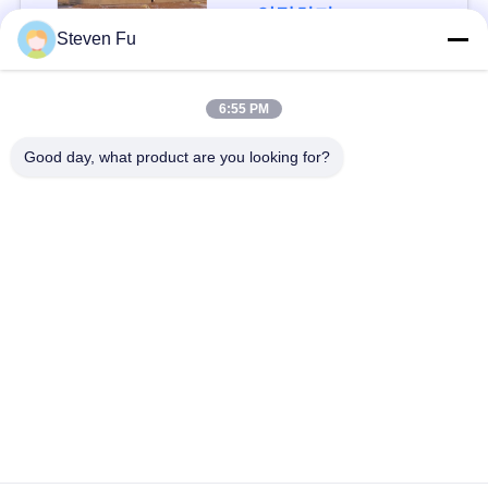
요
연락하다
Steven Fu
뉴
모든
6:55 PM
스
Good day, what product are you looking for?
철강 구조 창 고
강철 구조물 작업장
결
점
강철 구조물 건축
철골 구조물 제작
솔
조립식으로 만들어진
PEB 강철 건물
루
강철 구조물
션
구조 강철 광속
강철 구조물 격납고
BLOG