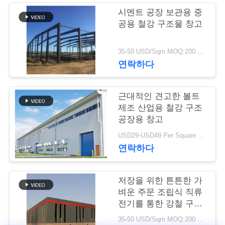
시멘트 공장 보관용 중
행
공용 철강 구조물 창고
품
35-50 USD/Sqm MOQ:200 평방 미터
연락하다
질
관
근대적인 견고한 볼트
제조 산업용 철강 구조
리
공장용 창고
USD29-USD49 Per Square Meter MOQ:200 평방미터
연
연락하다
락
저장을 위한 튼튼한 가
주
벼운 주문 조립식 직류
전기를 통한 강철 구조
세
물 창고
35-50 USD/Sqm MOQ:200 평방미터