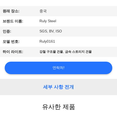
쇼
원래 장소:
중국
Ruly Steel
브랜드 이름:
우
SGS, BV, ISO
인증:
리
Ruly0161
모델 번호:
에
,
하이 라이트:
강철 구조물 건물
금속 스토리지 건물
대
하
연락처!
여
세부 사항 전개
공
장
유사한 제품
여