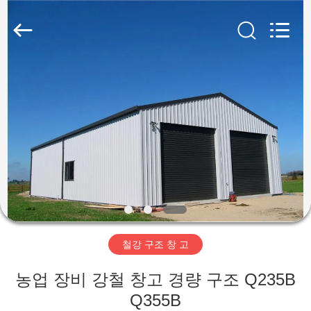
Copyright
©
2019
-
2026
Qingdao
Ruly
Steel
집
Engineering
Co.,Ltd.
All
Rights
Reserved.
제
품
동
영
철강 구조 창 고
상
농업 장비 강철 창고 경량 구조 Q235B
VR
Q355B