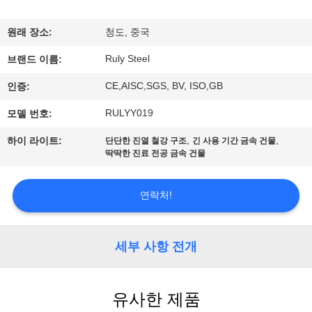
쇼
원래 장소:
청도, 중국
Ruly Steel
우
브랜드 이름:
CE,AISC,SGS, BV, ISO,GB
인증:
리
RULYY019
모델 번호:
에
,
,
하이 라이트:
단단한 진열 철강 구조
긴 사용 기간 금속 건물
대
딱딱한 진료 전공 금속 건물
하
연락처!
여
세부 사항 전개
공
장
유사한 제품
여