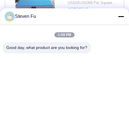
요
USD29-USD99 Per Square Meter MOQ:500 평방미터
연락하다
Steven Fu
뉴
스
모든
1:59 PM
Good day, what product are you looking for?
결
철강 구조 창 고
강철 구조물 작업장
점
강철 구조물 건축
철골 구조물 제작
솔
루
조립식으로 만들어진
PEB 강철 건물
강철 구조물
션
구조 강철 광속
강철 구조물 격납고
BLOG