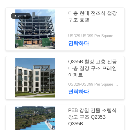
행
다층 현대 전조식 철강
구조 호텔
품
USD29-USD99 Per Square Meter MOQ:200 평방미터
질
연락하다
관
Q355B 철강 고층 전공
리
다층 철강 구조 프레임
아파트
연
USD29-USD99 Per Square Meter MOQ:500 평방 미터
연락하다
락
주
PEB 강철 건물 조립식
창고 구조 Q235B
세
Q355B