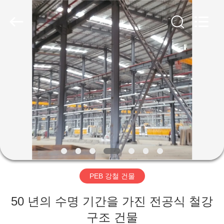
Copyright
©
2019
-
2026
Qingdao
Ruly
Steel
집
Engineering
Co.,Ltd.
All
Rights
Reserved.
제
품
동
영
PEB 강철 건물
상
50 년의 수명 기간을 가진 전공식 철강
VR
구조 건물