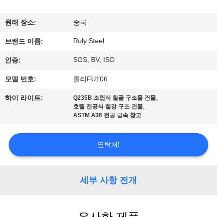
쇼
원래 장소:
중국
Ruly Steel
우
브랜드 이름:
SGS, BV, ISO
인증:
리
모델 번호:
룰리FU106
에
,
하이 라이트:
Q235B 조립식 철골 구조물 건물
대
,
호텔 전공식 철강 구조 건물
ASTM A36 전공 금속 창고
하
여
연락처!
공
세부 사항 전개
장
여
유사한 제품