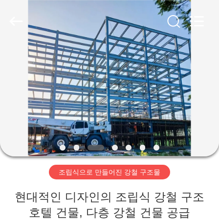
Copyright
©
2019
-
2026
Qingdao
Ruly
Steel
집
Engineering
Co.,Ltd.
All
Rights
Reserved.
제
품
동
영
조립식으로 만들어진 강철 구조물
상
현대적인 디자인의 조립식 강철 구조
VR
호텔 건물, 다층 강철 건물 공급