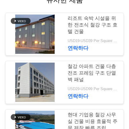
행
리조트 숙박 시설을 위
한 전조식 철강 구조 호
품
텔 건물
질
USD19-USD39 Per Square Meter MOQ:200 square meters
연락하다
관
리
철강 아파트 건물 다층
전조 프레임 구조 단열
벽 패널
연
USD29-USD99 Per Square Meter MOQ:200 평방 미터
락
연락하다
주
현대 기업용 철강 사무
세
실 건물 비용 효율적 주
문 제작 빠른 조립