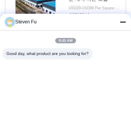
요
USD29-USD99 Per Square Meter MOQ:200 평방 미터
연락하다
뉴
Steven Fu
스
모든
8:45 AM
결
Good day, what product are you looking for?
철강 구조 창 고
강철 구조물 작업장
점
솔
강철 구조물 건축
철골 구조물 제작
루
조립식으로 만들어진
PEB 강철 건물
션
강철 구조물
구조 강철 광속
강철 구조물 격납고
BLOG