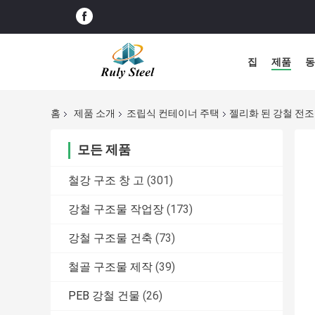
집
제품
동
홈
제품 소개
조립식 컨테이너 주택
젤리화 된 강철 전조
모든 제품
철강 구조 창 고
(301)
강철 구조물 작업장
(173)
강철 구조물 건축
(73)
철골 구조물 제작
(39)
PEB 강철 건물
(26)