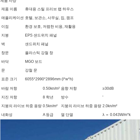
제품 사양
제품 이름
휴대용 스틸 프리브 랩 하우스
애플리케이션
호텔, 보관소, 사무실, 집, 캠프
이점
환경 보호, 저렴한 비용, 재활용
지붕
EPS 샌드위치 패널
벽
샌드위치 패널
창문
플라스틱 강철 창
바닥
MGO 보드
문
강철 문
표준 크기
6055*2990*2896mm (l*w*h)
바람 저항
0.50kn/m²
음향 저항
≥30dB
지진 저항
8 학년
방수
'
지붕의 라이브 하중 용량
0.5kn/m²
지붕의 라이브 하중 용량
2.0kn/m²
내화성
A 등급
열 단열
λ ＝ 0.043W/m*k