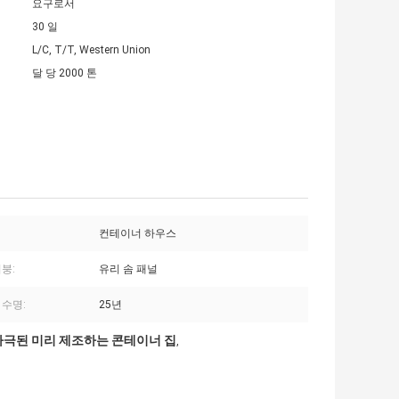
요구로서
30 일
L/C, T/T, Western Union
달 당 2000 톤
컨테이너 하우스
붕:
유리 솜 패널
 수명:
25년
자극된 미리 제조하는 콘테이너 집
,