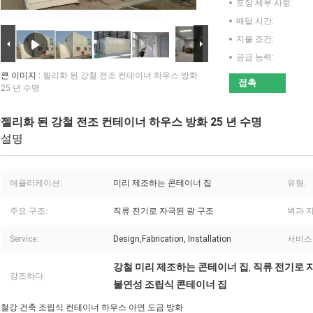
포장 세부 사항:
배달 시간:
지불 조건:
공급 능력:
큰 이미지 :
젤리화 된 강철 전조 컨테이너 하우스 방화
접촉
25 년 수명
젤리화 된 강철 전조 컨테이너 하우스 방화 25 년 수명
설명
애플리케이션:
미리 제조하는 콘테이너 집
유형:
주요 구조:
직류 전기로 자극된 광 구조
벽과 지
Service:
Design,Fabrication, Installation
서비스
강철 미리 제조하는 콘테이너 집
직류 전기로 
,
강조하다:
불연성 조립식 콘테이너 집
철강 건축 조립식 컨테이너 하우스 아연 도금 방화