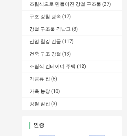
조립식으로 만들어진 강철 구조물
(27)
구조 강철 광속
(17)
강철 구조물 격납고
(8)
산업 철강 건물
(117)
건축 구조 강철
(13)
조립식 컨테이너 주택
(12)
가금류 집
(8)
가축 농장
(10)
강철 말집
(3)
인증