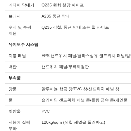
넥타이 막대기
Q235 원형 철강 파이프
브래시
A235 둥근 막대
수직 및 수평
Q235 각철, 둥근 막대 또는 철 파이프
지원
유지보수 시스템
지붕 패널
EPS 샌드위치 패널/글라스섬유 샌드위치 패널/암
벽판
샌드위치 패널/무류제철판
부속품
창문
알루미늄 합금 창/PVC 창/샌드위치 패널 창
문
슬라이딩 샌드위치 패널 문/롤링 금속 문/개인문
빗방울
PVC
지붕에 실력
120kg/sqm (색철 패널을 둘러싸고)
부하