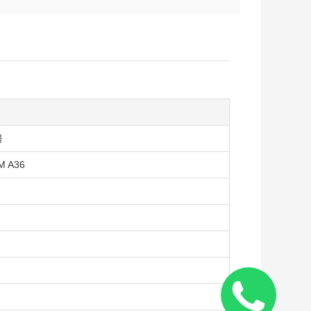
물
M A36