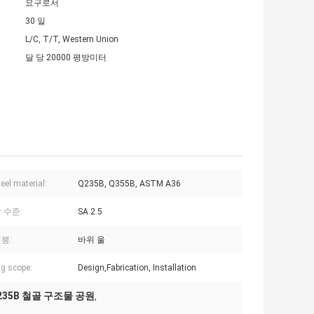
요구로서
30 일
L/C, T/T, Western Union
달 당 20000 평방미터
eel material:
Q235B, Q355B, ASTM A36
 수준:
SA 2.5
붕:
바위 울
g scope:
Design,Fabrication, Installation
35B 철골 구조물 공원
,