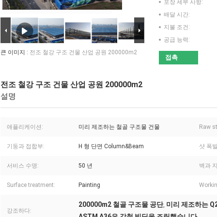
포장 세부 사항:
배달 시간:
지불 조건:
공급 능력:
큰 이미지 :
전조 철강 구조 건물 산업 공원 200000m2
접촉
전조 철강 구조 건물 산업 공원 200000m2
설명
애플리케이션:
미리 제조하는 철골 구조물 건물
Raw st
기둥과 접합부:
H 형 단면 Column&Beam
샷 폭발
서비스 수명:
50 년
벽과 지
Surface treatment:
Painting
Workin
200000m2 철골 구조물 공단
미리 제조하는 Q2
,
강조하다:
ASTM A36은 강철 빌딩을 조립했습니다