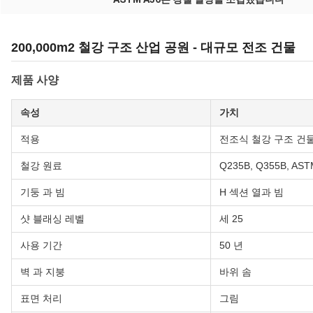
200,000m2 철강 구조 산업 공원 - 대규모 전조 건물
제품 사양
속성
가치
적용
전조식 철강 구조 건
철강 원료
Q235B, Q355B, AST
기둥 과 빔
H 섹션 열과 빔
샷 블래싱 레벨
세 25
사용 기간
50 년
벽 과 지붕
바위 솜
표면 처리
그림