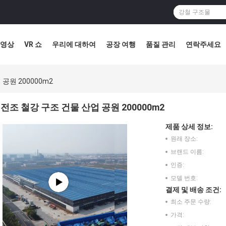
영상
VR 쇼
우리에 대하여
공장 여행
품질 관리
연락주세요
공원 200000m2
전조 철강 구조 건물 산업 공원 200000m2
제품 상세 정보:
원래 장소:
브랜드 이름:
인증:
모델 번호:
결제 및 배송 조건:
최소 주문 수량:
가격: