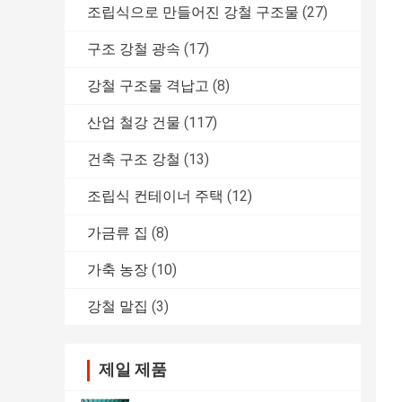
조립식으로 만들어진 강철 구조물
(27)
구조 강철 광속
(17)
강철 구조물 격납고
(8)
산업 철강 건물
(117)
건축 구조 강철
(13)
조립식 컨테이너 주택
(12)
가금류 집
(8)
가축 농장
(10)
강철 말집
(3)
제일 제품