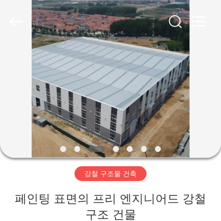
Copyright
©
2019
-
2026
Qingdao
Ruly
Steel
집
Engineering
Co.,Ltd.
All
Rights
Reserved.
제
품
동
영
강철 구조물 건축
상
페인팅 표면의 프리 엔지니어드 강철
VR
구조 건물