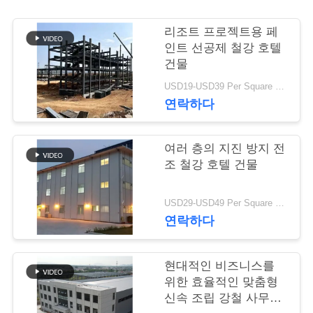
행
리조트 프로젝트용 페
인트 선공제 철강 호텔
건물
품
USD19-USD39 Per Square Meter MOQ:200 평방미터
질
연락하다
관
여러 층의 지진 방지 전
리
조 철강 호텔 건물
연
USD29-USD49 Per Square Meter MOQ:200 평방미터
연락하다
락
주
현대적인 비즈니스를
위한 효율적인 맞춤형
세
신속 조립 강철 사무실