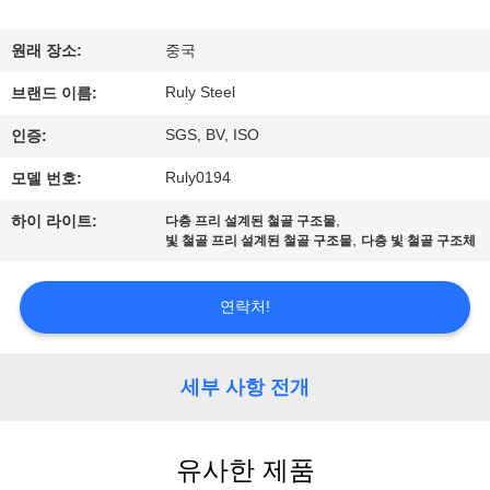
쇼
원래 장소:
중국
Ruly Steel
우
브랜드 이름:
SGS, BV, ISO
인증:
리
Ruly0194
모델 번호:
에
,
하이 라이트:
다층 프리 설계된 철골 구조물
대
,
빛 철골 프리 설계된 철골 구조물
다층 빛 철골 구조체
하
연락처!
여
세부 사항 전개
공
장
유사한 제품
여