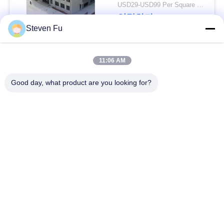
요
건물
USD29-USD99 Per Square Meter MOQ:200 평방 미터
연락하다
Steven Fu
뉴
스
모든
11:06 AM
Good day, what product are you looking for?
결
철강 구조 창 고
강철 구조물 작업장
점
강철 구조물 건축
철골 구조물 제작
솔
루
조립식으로 만들어진
PEB 강철 건물
강철 구조물
션
구조 강철 광속
강철 구조물 격납고
BLOG