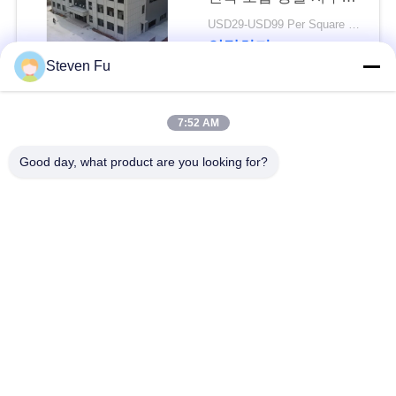
요
건물
USD29-USD99 Per Square Meter MOQ:200 평방 미터
연락하다
뉴
Steven Fu
스
모든
7:52 AM
결
Good day, what product are you looking for?
철강 구조 창 고
강철 구조물 작업장
점
솔
강철 구조물 건축
철골 구조물 제작
루
조립식으로 만들어진
PEB 강철 건물
션
강철 구조물
구조 강철 광속
강철 구조물 격납고
BLOG