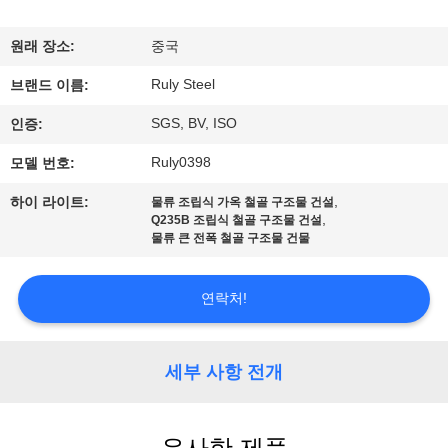
쇼
원래 장소:
중국
Ruly Steel
우
브랜드 이름:
SGS, BV, ISO
인증:
리
Ruly0398
모델 번호:
에
,
하이 라이트:
물류 조립식 가옥 철골 구조물 건설
대
,
Q235B 조립식 철골 구조물 건설
물류 큰 전폭 철골 구조물 건물
하
여
연락처!
공
세부 사항 전개
장
여
유사한 제품