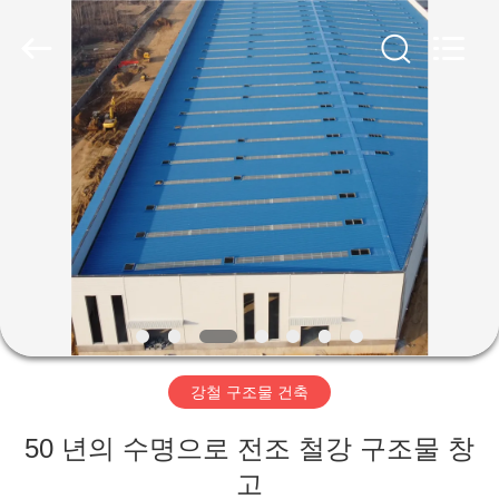
Copyright
©
2019
-
2026
Qingdao
Ruly
Steel
집
Engineering
Co.,Ltd.
All
Rights
Reserved.
제
품
동
영
강철 구조물 건축
상
50 년의 수명으로 전조 철강 구조물 창
VR
고