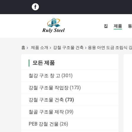
집
제품
동
홈
제품 소개
강철 구조물 건축
용융 아연 도금 조립식 
모든 제품
철강 구조 창 고
(301)
강철 구조물 작업장
(173)
강철 구조물 건축
(73)
철골 구조물 제작
(39)
PEB 강철 건물
(26)