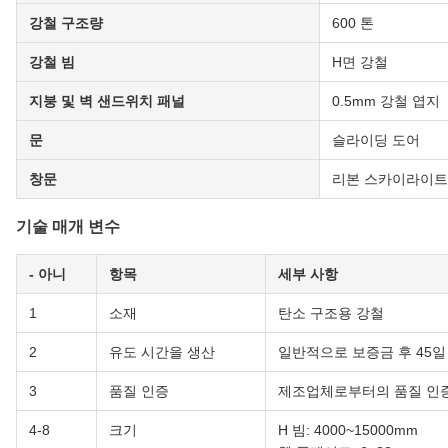
강철 구조량
600 톤
강철 빔
H면 강철
지붕 및 벽 샌드위치 패널
0.5mm 강철 엽지
문
슬라이딩 도어
창문
리본 스카이라이트
기술 매개 변수
- 아니
항목
세부 사항
1
소재
탄소 구조용 강철
2
유도 시간을 생산
일반적으로 보증금 후 45일
3
품질 인증
제조업체로부터의 품질 인증
4-8
크기
H 빔: 4000~15000mm