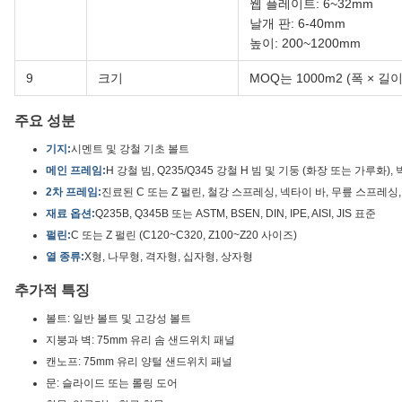
웹 플레이트: 6~32mm
날개 판: 6-40mm
높이: 200~1200mm
9
크기
MOQ는 1000m2 (폭 × 길
주요 성분
기지:
시멘트 및 강철 기초 볼트
메인 프레임:
H 강철 빔, Q235/Q345 강철 H 빔 및 기둥 (화장 또는 가루화
2차 프레임:
진료된 C 또는 Z 펄린, 철강 스프레싱, 넥타이 바, 무릎 스프레싱
재료 옵션:
Q235B, Q345B 또는 ASTM, BSEN, DIN, IPE, AISI, JIS 표준
펄린:
C 또는 Z 펄린 (C120~C320, Z100~Z20 사이즈)
열 종류:
X형, 나무형, 격자형, 십자형, 상자형
추가적 특징
볼트: 일반 볼트 및 고강성 볼트
지붕과 벽: 75mm 유리 솜 샌드위치 패널
캔노프: 75mm 유리 양털 샌드위치 패널
문: 슬라이드 또는 롤링 도어