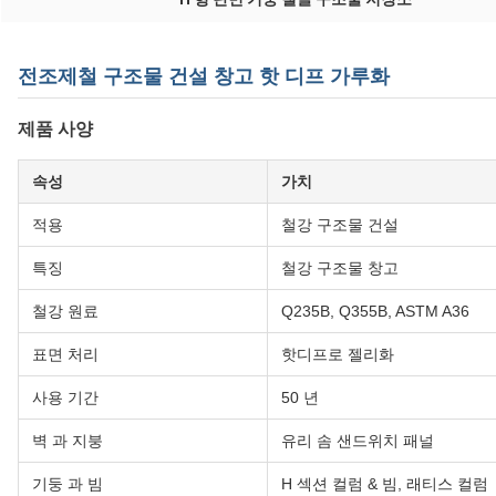
전조제철 구조물 건설 창고 핫 디프 가루화
제품 사양
속성
가치
적용
철강 구조물 건설
특징
철강 구조물 창고
철강 원료
Q235B, Q355B, ASTM A36
표면 처리
핫디프로 젤리화
사용 기간
50 년
벽 과 지붕
유리 솜 샌드위치 패널
기둥 과 빔
H 섹션 컬럼 & 빔, 래티스 컬럼