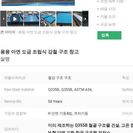
포장 세부 사항:
배달 시간:
지불 조건:
공급 능력:
큰 이미지 :
용융 아연 도금 조립식 강철 구조 창고
접촉
용융 아연 도금 조립식 강철 구조 창고
설명
애플리케이션:
철강 구조 구조
특징:
Raw steel material:
Q235B, Q355B, ASTM A36,
Surfac
Service life:
50 Years
벽과 지
기둥과 접합부:
H 단면 기둥&빔, 격자기둥
서비스
미리 제조하는 Q355B 철골 구조물 건설
고온 
,
강조하다:
H 형 단면 기둥 철골 구조물 저장소