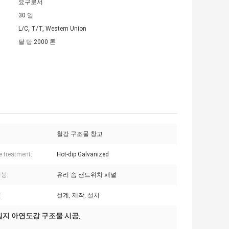
요구로서
30 일
L/C, T/T, Western Union
달 당 2000 톤
철강 구조물 창고
e treatment:
Hot-dip Galvanized
붕:
유리 솜 샌드위치 패널
:
설계, 제작, 설치
침지 아연도강 구조물 시공
,