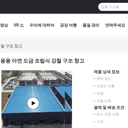
영상
VR 쇼
우리에 대하여
공장 여행
품질 관리
연락주세요
강철 구조 창고
용융 아연 도금 조립식 강철 구조 창고
제품 상세 정보:
원래 장소:
브랜드 이름:
인증:
모델 번호:
결제 및 배송 조건:
최소 주문 수량:
가격: