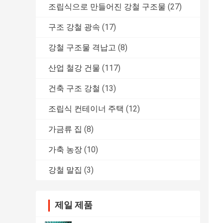
조립식으로 만들어진 강철 구조물
(27)
구조 강철 광속
(17)
강철 구조물 격납고
(8)
산업 철강 건물
(117)
건축 구조 강철
(13)
조립식 컨테이너 주택
(12)
가금류 집
(8)
가축 농장
(10)
강철 말집
(3)
제일 제품