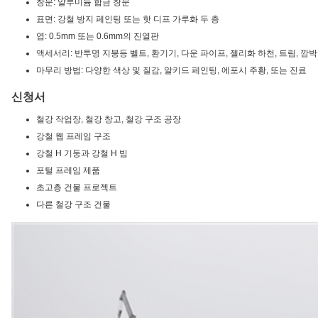
창문: 알루미늄 합금 창문
표면: 강철 방지 페인팅 또는 핫 디프 가루화 두 층
엽: 0.5mm 또는 0.6mm의 진열판
액세서리: 반투명 지붕등 벨트, 환기기, 다운 파이프, 젤리화 하천, 트림, 깜
마무리 방법: 다양한 색상 및 질감, 알키드 페인팅, 에포시 주황, 또는 진료
신청서
철강 작업장, 철강 창고, 철강 구조 공장
강철 웹 프레임 구조
강철 H 기둥과 강철 H 빔
포털 프레임 제품
초고층 건물 프로젝트
다른 철강 구조 건물