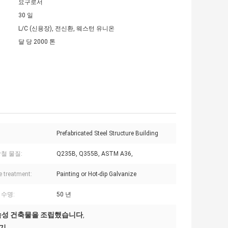
요구로서
30 일
L/C (신용장), 전신환, 웨스턴 유니온
달 당 2000 톤
Prefabricated Steel Structure Building
철 물질:
Q235B, Q355B, ASTM A36,
e treatment:
Painting or Hot-dip Galvanize
 수명:
50 년
금속성 건축물을 조립했습니다
,
하기