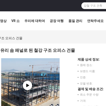
영상
VR 쇼
우리에 대하여
공장 여행
품질 관리
연락주세요
구조 오피스 건물
유리 솜 패널로 된 철강 구조 오피스 건물
제품 상세 정보:
원래 장소:
브랜드 이름:
인증:
모델 번호:
결제 및 배송 조건:
최소 주문 수량:
가격: