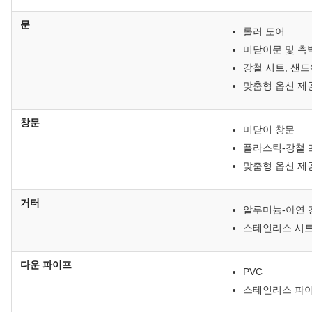
문
롤러 도어
미닫이문 및 측
강철 시트, 샌
맞춤형 옵션 제
창문
미닫이 창문
플라스틱-강철 
맞춤형 옵션 제
거터
알루미늄-아연 
스테인리스 시
다운 파이프
PVC
스테인리스 파