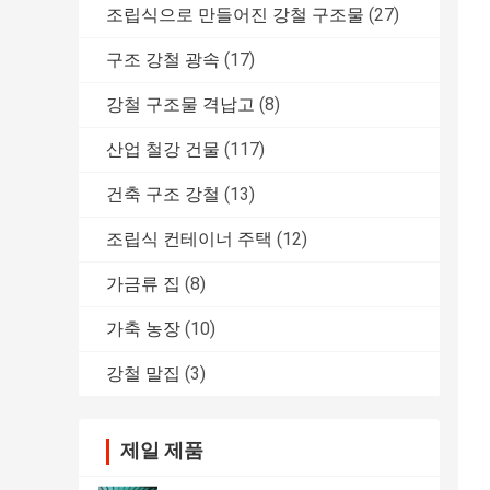
조립식으로 만들어진 강철 구조물
(27)
구조 강철 광속
(17)
강철 구조물 격납고
(8)
산업 철강 건물
(117)
건축 구조 강철
(13)
조립식 컨테이너 주택
(12)
가금류 집
(8)
가축 농장
(10)
강철 말집
(3)
제일 제품