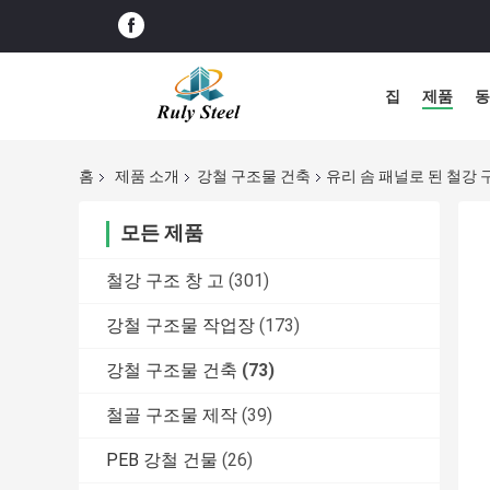
집
제품
동
홈
제품 소개
강철 구조물 건축
유리 솜 패널로 된 철강 
모든 제품
철강 구조 창 고
(301)
강철 구조물 작업장
(173)
강철 구조물 건축
(73)
철골 구조물 제작
(39)
PEB 강철 건물
(26)