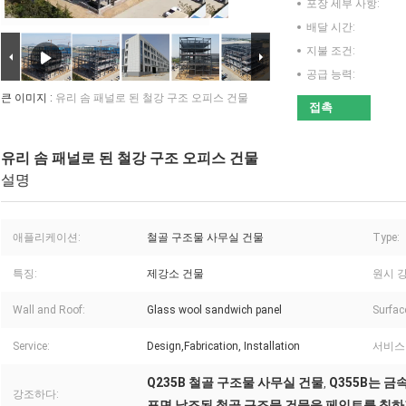
포장 세부 사항:
배달 시간:
지불 조건:
공급 능력:
큰 이미지 :
유리 솜 패널로 된 철강 구조 오피스 건물
접촉
유리 솜 패널로 된 철강 구조 오피스 건물
설명
애플리케이션:
철골 구조물 사무실 건물
Type:
특징:
제강소 건물
원시 강
Wall and Roof:
Glass wool sandwich panel
Surfac
Service:
Design,Fabrication, Installation
서비스
Q235B 철골 구조물 사무실 건물
Q355B는 
,
강조하다:
표면 날조된 철골 구조물 건물을 페인트를 칠