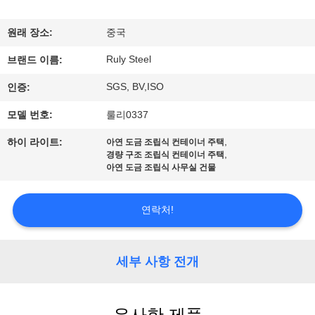
쇼
원래 장소:
중국
Ruly Steel
우
브랜드 이름:
SGS, BV,ISO
인증:
리
모델 번호:
룰리0337
에
,
하이 라이트:
아연 도금 조립식 컨테이너 주택
대
,
경량 구조 조립식 컨테이너 주택
아연 도금 조립식 사무실 건물
하
여
연락처!
공
세부 사항 전개
장
여
유사한 제품