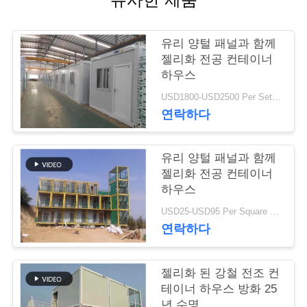
행
유리 양털 패널과 함께
젤리화 전공 컨테이너
품
하우스
질
USD1800-USD2500 Per Set MOQ:1 세트
연락하다
관
리
유리 양털 패널과 함께
젤리화 전공 컨테이너
하우스
연
USD25-USD95 Per Square meter MOQ:500 평방미터
락
연락하다
주
젤리화 된 강철 전조 컨
세
테이너 하우스 방화 25
년 수명