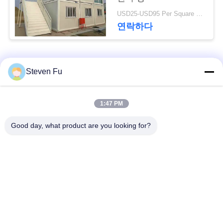
요
USD25-USD95 Per Square meter MOQ:500 평방미터
연락하다
뉴
스
모든
Steven Fu
결
철강 구조 창 고
강철 구조물 작업장
1:47 PM
점
Good day, what product are you looking for?
솔
강철 구조물 건축
철골 구조물 제작
루
조립식으로 만들어진
PEB 강철 건물
션
강철 구조물
구조 강철 광속
강철 구조물 격납고
BLOG