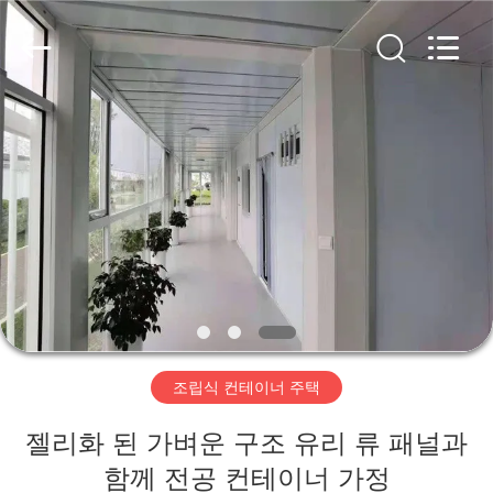
Copyright
©
2019
-
2026
Qingdao
Ruly
Steel
집
Engineering
Co.,Ltd.
All
Rights
Reserved.
제
품
동
영
조립식 컨테이너 주택
상
젤리화 된 가벼운 구조 유리 류 패널과
VR
함께 전공 컨테이너 가정