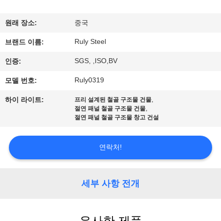
쇼
원래 장소:
중국
Ruly Steel
우
브랜드 이름:
SGS, ,ISO,BV
인증:
리
Ruly0319
모델 번호:
에
,
하이 라이트:
프리 설계된 철골 구조물 건물
대
,
절연 패널 철골 구조물 건물
절연 패널 철골 구조물 창고 건설
하
여
연락처!
공
세부 사항 전개
장
여
유사한 제품