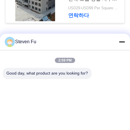
요
건물
USD29-USD99 Per Square Meter MOQ:200 평방 미터
연락하다
뉴
스
모든
Steven Fu
결
철강 구조 창 고
강철 구조물 작업장
2:59 PM
점
Good day, what product are you looking for?
솔
강철 구조물 건축
철골 구조물 제작
루
조립식으로 만들어진
PEB 강철 건물
션
강철 구조물
구조 강철 광속
강철 구조물 격납고
BLOG