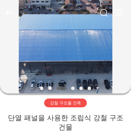
Copyright
©
2019
-
2026
Qingdao
Ruly
Steel
집
Engineering
Co.,Ltd.
All
Rights
Reserved.
제
품
동
영
강철 구조물 건축
상
단열 패널을 사용한 조립식 강철 구조
VR
건물