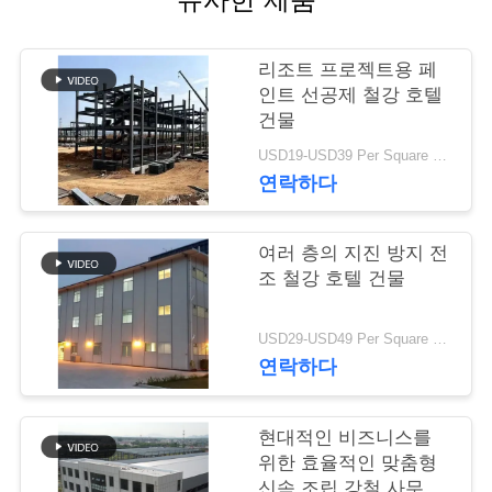
행
리조트 프로젝트용 페
인트 선공제 철강 호텔
품
건물
질
USD19-USD39 Per Square Meter MOQ:200 평방미터
연락하다
관
리
여러 층의 지진 방지 전
조 철강 호텔 건물
연
USD29-USD49 Per Square Meter MOQ:200 평방미터
락
연락하다
주
현대적인 비즈니스를
세
위한 효율적인 맞춤형
신속 조립 강철 사무실