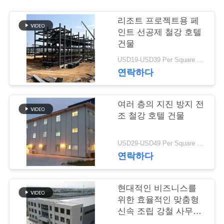
행
리조트 프로젝트용 페
인트 선공제 철강 호텔
건물
품
USD19-USD39 Per Square Meter MOQ:200 평방미터
질
연락하다
관
여러 층의 지진 방지 전
리
조 철강 호텔 건물
연
USD29-USD49 Per Square Meter MOQ:200 평방미터
연락하다
락
주
현대적인 비즈니스를
위한 효율적인 맞춤형
세
신속 조립 강철 사무실
건물