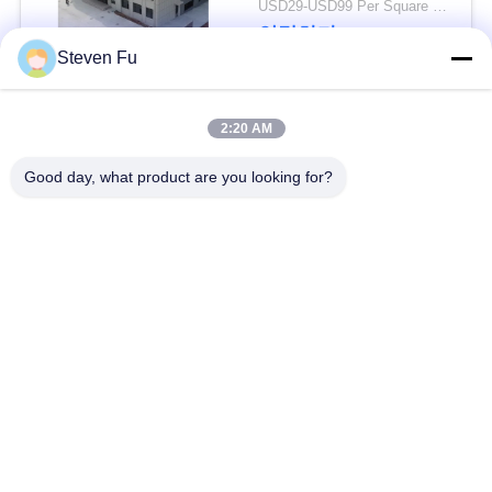
요
USD29-USD99 Per Square Meter MOQ:200 평방 미터
연락하다
Steven Fu
뉴
스
모든
2:20 AM
Good day, what product are you looking for?
결
철강 구조 창 고
강철 구조물 작업장
점
강철 구조물 건축
철골 구조물 제작
솔
조립식으로 만들어진
루
PEB 강철 건물
강철 구조물
션
구조 강철 광속
강철 구조물 격납고
BLOG