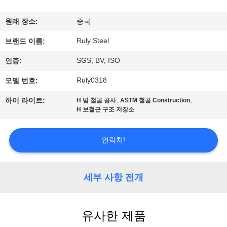
쇼
원래 장소:
중국
Ruly Steel
브랜드 이름:
우
SGS, BV, ISO
인증:
리
Ruly0318
모델 번호:
에
,
,
하이 라이트:
H 빔 철골 공사
ASTM 철골 Construction
대
H 보철근 구조 저장소
하
연락처!
여
세부 사항 전개
공
장
유사한 제품
여