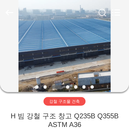
Copyright
©
2019
-
2026
Qingdao
Ruly
Steel
집
Engineering
Co.,Ltd.
All
Rights
Reserved.
제
품
동
영
강철 구조물 건축
상
H 빔 강철 구조 창고 Q235B Q355B
VR
ASTM A36