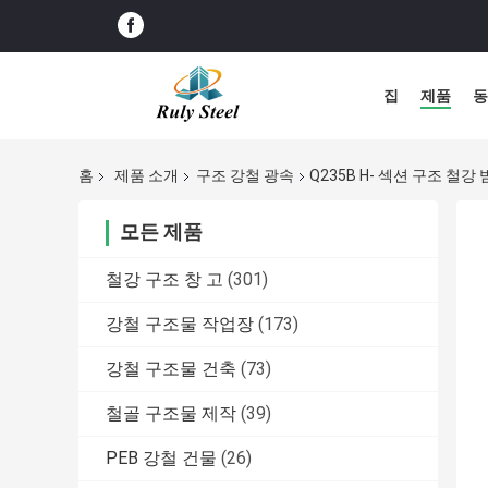
집
제품
동
홈
제품 소개
구조 강철 광속
Q235B H- 섹션 구조 철강
모든 제품
철강 구조 창 고
(301)
강철 구조물 작업장
(173)
강철 구조물 건축
(73)
철골 구조물 제작
(39)
PEB 강철 건물
(26)