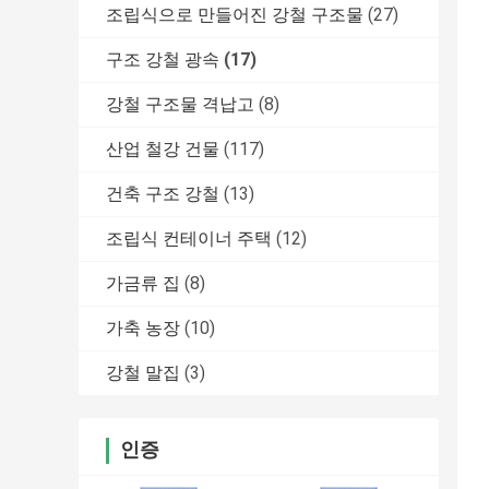
조립식으로 만들어진 강철 구조물
(27)
구조 강철 광속
(17)
강철 구조물 격납고
(8)
산업 철강 건물
(117)
건축 구조 강철
(13)
조립식 컨테이너 주택
(12)
가금류 집
(8)
가축 농장
(10)
강철 말집
(3)
인증