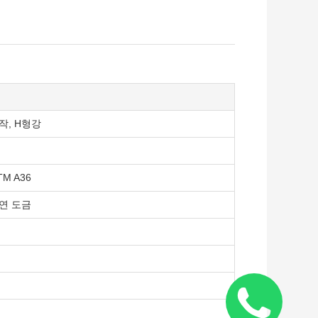
작, H형강
TM A36
연 도금