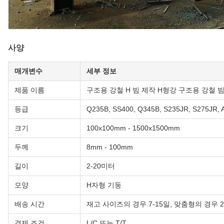
사양
매개변수
세부 정보
제품 이름
구조용 강철 H 빔 제작 H형강 구조용 강철 빔
등급
Q235B, SS400, Q345B, S235JR, S275JR,
크기
100x100mm - 1500x1500mm
두께
8mm - 100mm
길이
2-20미터
모양
H자형 기둥
배송 시간
재고 사이즈의 경우 7-15일, 맞춤형의 경우 2
결제 조건
L/C 또는 T/T