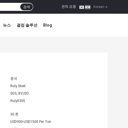
견적 요청
검색
|
Korean
뉴스
결점 솔루션
Blog
중국
Ruly Steel
SGS, BV,ISO
Ruly0305
30 톤
USD900-USD1500 Per Ton