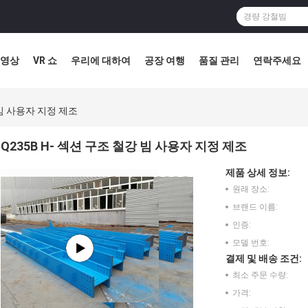
영상
VR 쇼
우리에 대하여
공장 여행
품질 관리
연락주세요
 빔 사용자 지정 제조
Q235B H- 섹션 구조 철강 빔 사용자 지정 제조
제품 상세 정보:
원래 장소:
브랜드 이름:
인증:
모델 번호:
결제 및 배송 조건:
최소 주문 수량:
가격: