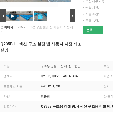
포장 세부 사항:
배달 시간:
지불 조건:
공급 능력:
큰 이미지 :
Q235B H- 섹션 구조 철강 빔 사용자 지정 제
접촉
조
Q235B H- 섹션 구조 철강 빔 사용자 지정 제조
설명
적용:
구조용 강철 H 빔 제작, H 형강
특징:
원재료:
Q235B, Q355B, ASTM A36
표면 처
프로세스 기준:
AWS D1.1, GB
설치:
사양:
맞춤형
샷 블
Q235B 구조용 강철 빔
H 섹션 구조용 강철 빔
강조하다:
,
,