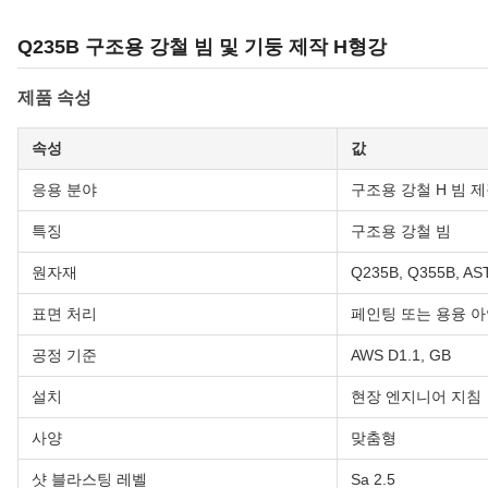
Q235B 구조용 강철 빔 및 기둥 제작 H형강
제품 속성
속성
값
응용 분야
구조용 강철 H 빔 제
특징
구조용 강철 빔
원자재
Q235B, Q355B, AS
표면 처리
페인팅 또는 용융 아
공정 기준
AWS D1.1, GB
설치
현장 엔지니어 지침
사양
맞춤형
샷 블라스팅 레벨
Sa 2.5