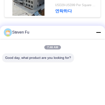
요
건물
USD29-USD99 Per Square Meter MOQ:200 평방 미터
연락하다
뉴
스
모든
Steven Fu
결
철강 구조 창 고
강철 구조물 작업장
7:46 AM
점
Good day, what product are you looking for?
강철 구조물 건축
철골 구조물 제작
솔
루
조립식으로 만들어진
PEB 강철 건물
강철 구조물
션
구조 강철 광속
강철 구조물 격납고
BLOG