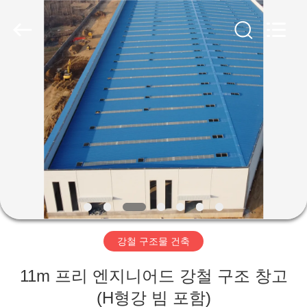
Copyright
©
2019
-
2026
Qingdao
Ruly
Steel
집
Engineering
Co.,Ltd.
All
Rights
Reserved.
제
품
동
영
강철 구조물 건축
상
11m 프리 엔지니어드 강철 구조 창고
VR
(H형강 빔 포함)