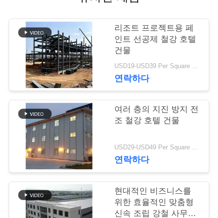
행
리조트 프로젝트용 페
인트 선공제 철강 호텔
품
건물
질
USD19-USD39 Per Square Meter MOQ:200 평방미터
연락하다
관
리
여러 층의 지진 방지 전
조 철강 호텔 건물
연
USD29-USD49 Per Square Meter MOQ:200 평방미터
연락하다
락
주
현대적인 비즈니스를
세
위한 효율적인 맞춤형
신속 조립 강철 사무실