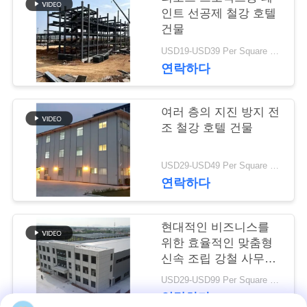
인트 선공제 철강 호텔
행
건물
USD19-USD39 Per Square Meter MOQ:200 평방미터
품
연락하다
질
여러 층의 지진 방지 전
관
조 철강 호텔 건물
리
USD29-USD49 Per Square Meter MOQ:200 평방미터
연락하다
연
락
현대적인 비즈니스를
위한 효율적인 맞춤형
주
신속 조립 강철 사무실
건물
세
USD29-USD99 Per Square Meter MOQ:200 평방 미터
연락하다