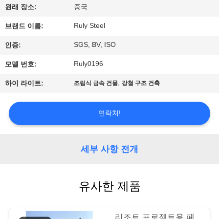
원래 장소:
중국
쇼
Ruly Steel
브랜드 이름:
우
SGS, BV, ISO
인증:
리
Ruly0196
모델 번호:
에
,
하이 라이트:
조립식 금속 건물
강철 구조 건축
대
연락처!
하
여
세부 사항 전개
공
유사한 제품
장
여
리조트 프로젝트용 페