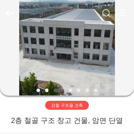
Copyright
©
2019
-
2026
Qingdao
Ruly
Steel
집
Engineering
Co.,Ltd.
All
Rights
Reserved.
제
품
동
영
강철 구조물 건축
상
2층 철골 구조 창고 건물, 암면 단열
VR