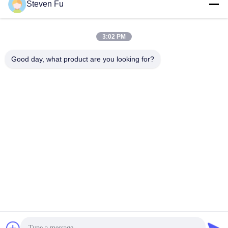
요
Steven Fu
모든
뉴
3:02 PM
스
Good day, what product are you looking for?
철강 구조 창 고
강철 구조물 작업장
결
강철 구조물 건축
철골 구조물 제작
점
조립식으로 만들어진
솔
PEB 강철 건물
강철 구조물
루
구조 강철 광속
강철 구조물 격납고
션
BLOG
구독하십시오