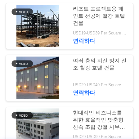
행
리조트 프로젝트용 페
인트 선공제 철강 호텔
건물
품
USD19-USD39 Per Square Meter MOQ:200 평방미터
연락하다
질
관
여러 층의 지진 방지 전
리
조 철강 호텔 건물
USD29-USD49 Per Square Meter MOQ:200 평방미터
연
연락하다
락
현대적인 비즈니스를
주
위한 효율적인 맞춤형
세
신속 조립 강철 사무실
건물
USD29-USD99 Per Square Meter MOQ:200 평방 미터