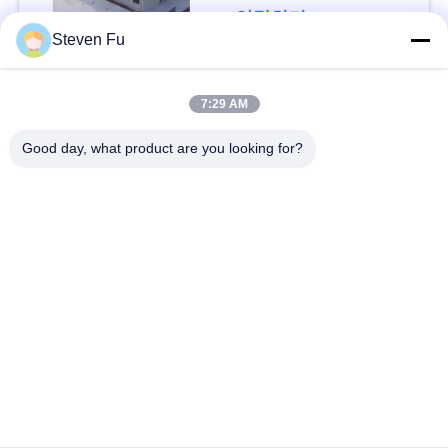
요
연락하다
Steven Fu
뉴
모든
7:29 AM
스
Good day, what product are you looking for?
철강 구조 창 고
강철 구조물 작업장
결
점
강철 구조물 건축
철골 구조물 제작
솔
조립식으로 만들어진
PEB 강철 건물
루
강철 구조물
션
구조 강철 광속
강철 구조물 격납고
BLOG