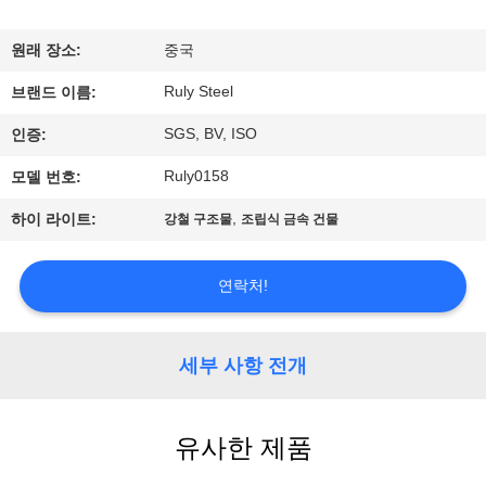
쇼
원래 장소:
중국
Ruly Steel
우
브랜드 이름:
SGS, BV, ISO
인증:
리
Ruly0158
모델 번호:
에
,
하이 라이트:
강철 구조물
조립식 금속 건물
대
하
연락처!
여
세부 사항 전개
공
장
유사한 제품
여