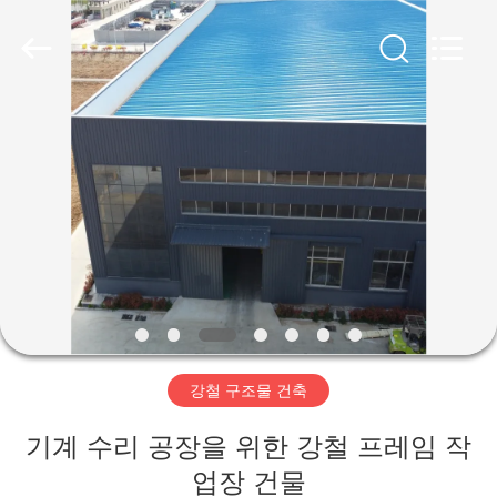
Copyright
©
2019
-
2026
Qingdao
Ruly
Steel
집
Engineering
Co.,Ltd.
All
Rights
Reserved.
제
품
동
영
강철 구조물 건축
상
기계 수리 공장을 위한 강철 프레임 작
VR
업장 건물