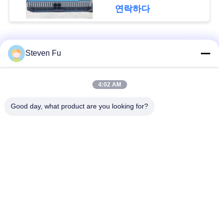
요
연락하다
뉴
모든
Steven Fu
스
철강 구조 창 고
강철 구조물 작업장
4:02 AM
결
Good day, what product are you looking for?
점
강철 구조물 건축
철골 구조물 제작
솔
조립식으로 만들어진
PEB 강철 건물
루
강철 구조물
션
구조 강철 광속
강철 구조물 격납고
BLOG