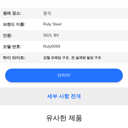
쇼
원래 장소:
중국
Ruly Steel
우
브랜드 이름:
SGS, BV
인증:
리
Ruly0099
모델 번호:
에
,
하이 라이트:
강철 프레임 구조
전 설계된 빌딩 구조
대
하
연락처!
여
세부 사항 전개
공
장
유사한 제품
여