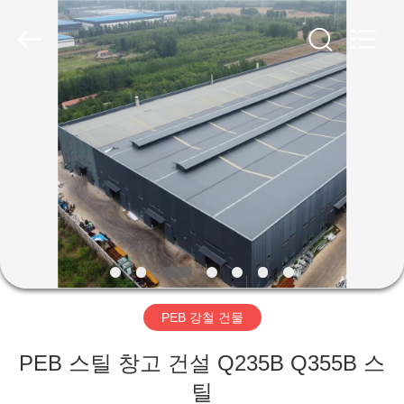
Copyright
©
2019
-
2026
Qingdao
Ruly
Steel
집
Engineering
Co.,Ltd.
All
Rights
Reserved.
제
품
동
영
PEB 강철 건물
상
PEB 스틸 창고 건설 Q235B Q355B 스
VR
틸