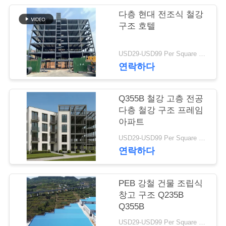
행
다층 현대 전조식 철강
구조 호텔
품
USD29-USD99 Per Square Meter MOQ:200 평방미터
연락하다
질
관
Q355B 철강 고층 전공
리
다층 철강 구조 프레임
아파트
USD29-USD99 Per Square Meter MOQ:500 평방 미터
연
연락하다
락
PEB 강철 건물 조립식
주
창고 구조 Q235B
세
Q355B
USD29-USD99 Per Square Meter MOQ:500 평방미터