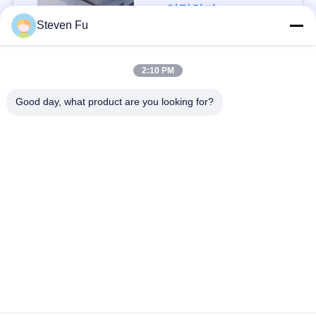
요
연락하다
Steven Fu
뉴
모든
2:10 PM
스
Good day, what product are you looking for?
철강 구조 창 고
강철 구조물 작업장
결
점
강철 구조물 건축
철골 구조물 제작
솔
조립식으로 만들어진
PEB 강철 건물
루
강철 구조물
션
구조 강철 광속
강철 구조물 격납고
BLOG