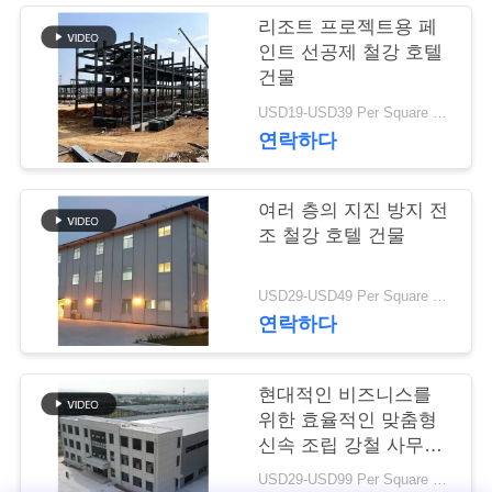
리조트 프로젝트용 페
행
인트 선공제 철강 호텔
건물
품
USD19-USD39 Per Square Meter MOQ:200 평방미터
연락하다
질
관
여러 층의 지진 방지 전
조 철강 호텔 건물
리
USD29-USD49 Per Square Meter MOQ:200 평방미터
연
연락하다
락
현대적인 비즈니스를
주
위한 효율적인 맞춤형
신속 조립 강철 사무실
세
건물
USD29-USD99 Per Square Meter MOQ:200 평방 미터