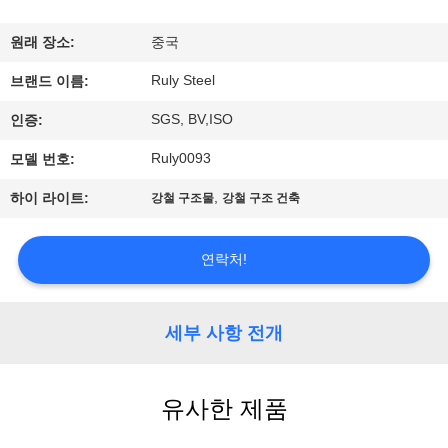
쇼
원래 장소:
중국
Ruly Steel
브랜드 이름:
우
SGS, BV,ISO
인증:
리
Ruly0093
모델 번호:
에
,
하이 라이트:
강철 구조물
강철 구조 건축
대
하
연락처!
여
세부 사항 전개
공
장
유사한 제품
여