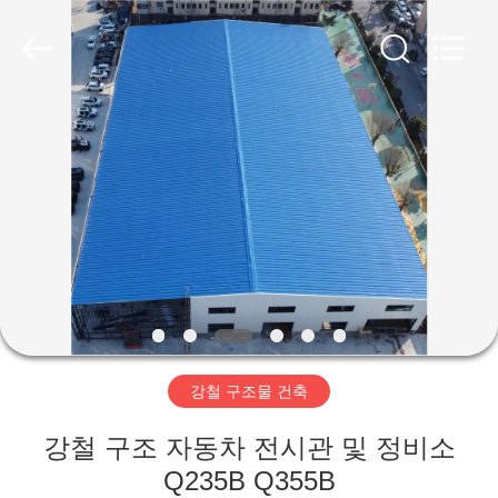
Copyright
©
2019
-
2026
Qingdao
Ruly
Steel
집
Engineering
Co.,Ltd.
All
Rights
Reserved.
제
품
동
영
강철 구조물 건축
상
강철 구조 자동차 전시관 및 정비소
VR
Q235B Q355B