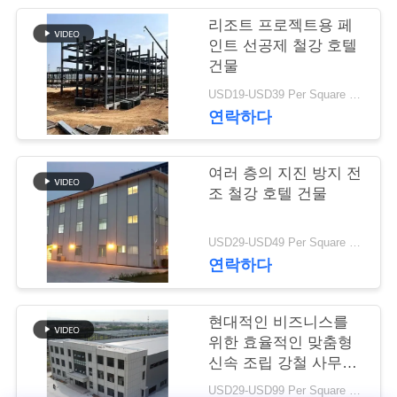
행
리조트 프로젝트용 페
인트 선공제 철강 호텔
건물
품
USD19-USD39 Per Square Meter MOQ:200 평방미터
연락하다
질
관
여러 층의 지진 방지 전
리
조 철강 호텔 건물
USD29-USD49 Per Square Meter MOQ:200 평방미터
연
연락하다
락
현대적인 비즈니스를
주
위한 효율적인 맞춤형
세
신속 조립 강철 사무실
건물
USD29-USD99 Per Square Meter MOQ:200 평방 미터