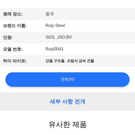
쇼
원래 장소:
중국
Ruly Steel
우
브랜드 이름:
SGS, ,ISO,BV
인증:
리
Ruly0041
모델 번호:
에
,
하이 라이트:
강철 구조물
조립식 금속 건물
대
하
연락처!
여
세부 사항 전개
공
장
유사한 제품
여