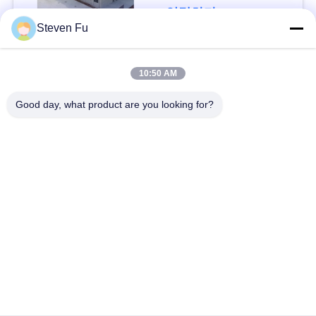
요
연락하다
Steven Fu
뉴
모든
10:50 AM
스
Good day, what product are you looking for?
철강 구조 창 고
강철 구조물 작업장
결
점
강철 구조물 건축
철골 구조물 제작
솔
조립식으로 만들어진
PEB 강철 건물
루
강철 구조물
션
구조 강철 광속
강철 구조물 격납고
BLOG