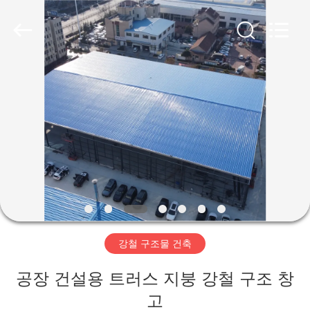
Copyright
©
2019
-
2026
Qingdao
Ruly
Steel
집
Engineering
Co.,Ltd.
All
Rights
Reserved.
제
품
동
영
강철 구조물 건축
상
공장 건설용 트러스 지붕 강철 구조 창
VR
고