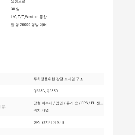
요청으로
30 일
L/C,T/T,Western 통합
달 당 20000 평방 미터
주차장을위한 강철 프레임 구조
:
Q235B, Q355B
강철 피복재 / 암면 / 유리 솜 / EPS / PU 샌드
지붕:
위치 패널
현장 엔지니어 안내