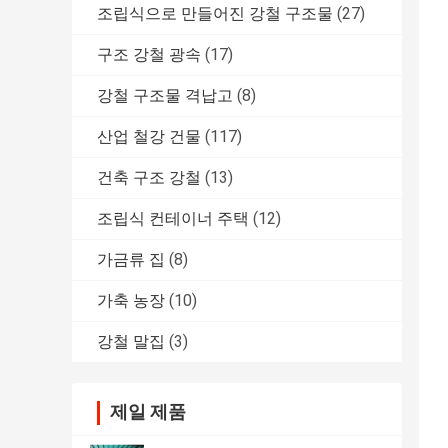
조립식으로 만들어진 강철 구조물
(27)
구조 강철 광속
(17)
강철 구조물 격납고
(8)
산업 철강 건물
(117)
건축 구조 강철
(13)
조립식 컨테이너 주택
(12)
가금류 집
(8)
가축 농장
(10)
강철 말집
(3)
제일 제품