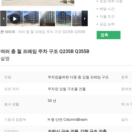
포장 세부 사항:
배달 시간:
지불 조건:
공급 능력:
큰 이미지 :
여러 층 철 프레임 주차 구조 Q235B Q355B
접촉
여러 층 철 프레임 주차 구조 Q235B Q355B
설명
적용:
주차장을위한 다중 층 강철 프레임 구조
종류:
표면 처리:
주차장 강철 구조물 건물
원재료
50 년
봉사 생활:
벽 과 
기둥과 접합부:
H 형 단면 Column&Beam
설치:
조립식 금속 건물
강철 구조 건축
강조하다:
,