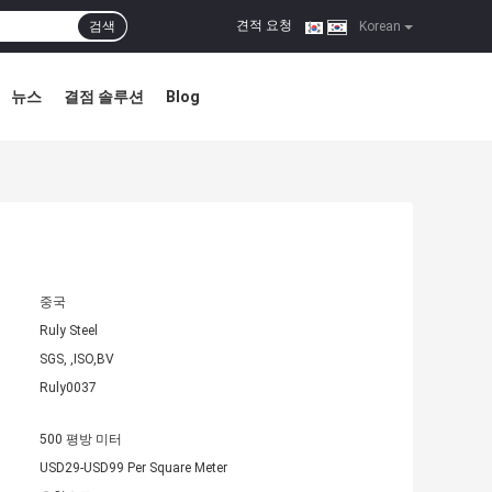
견적 요청
검색
|
Korean
뉴스
결점 솔루션
Blog
중국
Ruly Steel
SGS, ,ISO,BV
Ruly0037
500 평방 미터
USD29-USD99 Per Square Meter