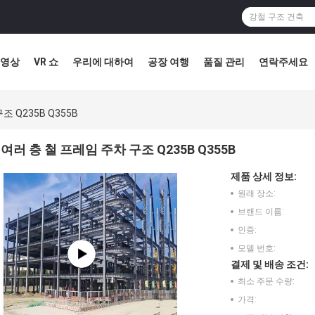
영상
VR 쇼
우리에 대하여
공장 여행
품질 관리
연락주세요
 Q235B Q355B
여러 층 철 프레임 주차 구조 Q235B Q355B
제품 상세 정보:
원래 장소:
브랜드 이름:
인증:
모델 번호:
결제 및 배송 조건:
최소 주문 수량:
가격: