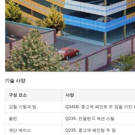
기술 사양
구성 요소
사양
강철 기둥과 빔
Q345B, 중고색 페인트 두 장을 가진
펄린
Q235, 진열된 C 섹션 스틸
계단 케이스
Q235, 중고색 페인팅 두 장