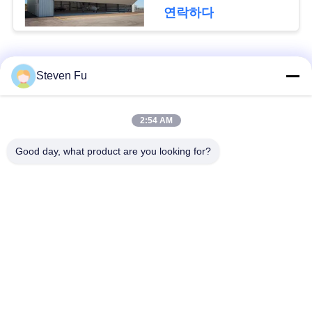
요
연락하다
뉴
모든
Steven Fu
스
철강 구조 창 고
강철 구조물 작업장
2:54 AM
결
Good day, what product are you looking for?
점
강철 구조물 건축
철골 구조물 제작
솔
조립식으로 만들어진
PEB 강철 건물
루
강철 구조물
션
구조 강철 광속
강철 구조물 격납고
BLOG