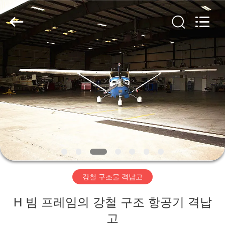
Copyright
©
2019
-
2026
Qingdao
Ruly
Steel
집
Engineering
Co.,Ltd.
All
Rights
Reserved.
제
품
동
영
강철 구조물 격납고
상
H 빔 프레임의 강철 구조 항공기 격납
VR
고