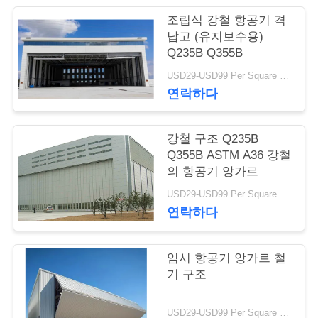
행
조립식 강철 항공기 격
납고 (유지보수용)
Q235B Q355B
품
USD29-USD99 Per Square Meter MOQ:500 평방 미터
연락하다
질
관
강철 구조 Q235B
리
Q355B ASTM A36 강철
의 항공기 앙가르
USD29-USD99 Per Square Meter MOQ:500 평방 미터
연
연락하다
락
임시 항공기 앙가르 철
주
기 구조
세
USD29-USD99 Per Square Meter MOQ:500 평방 미터