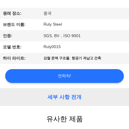
쇼
원래 장소:
중국
Ruly Steel
우
브랜드 이름:
인증:
SGS, BV，ISO 9001
리
Ruly0015
모델 번호:
에
,
하이 라이트:
강철 문맥 구조물
항공기 격납고 건축
대
하
연락처!
여
세부 사항 전개
공
장
유사한 제품
여